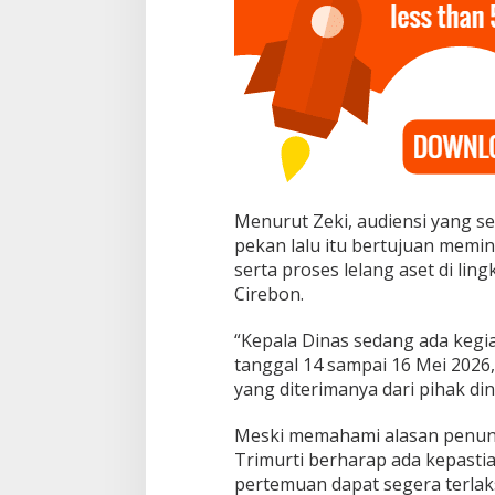
D
i
n
a
s
P
e
r
t
a
n
Menurut Zeki, audiensi yang s
i
pekan lalu itu bertujuan memin
a
n
serta proses lelang aset di li
C
Cirebon.
i
r
“Kepala Dinas sedang ada kegia
e
tanggal 14 sampai 16 Mei 2026
b
o
yang diterimanya dari pihak din
n
Meski memahami alasan penund
Trimurti berharap ada kepasti
pertemuan dapat segera terlaksa