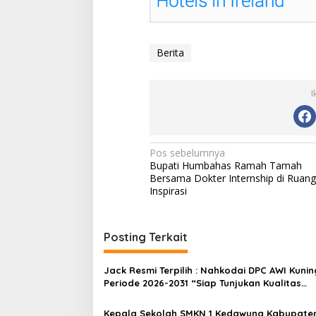
Berita
I
N
Pos sebelumnya
Bupati Humbahas Ramah Tamah
a
Bersama Dokter Internship di Ruang
v
Inspirasi
i
g
Posting Terkait
a
s
Jack Resmi Terpilih : Nahkodai DPC AWI Kuni
Periode 2026-2031 “Siap Tunjukan Kualitas
i
Organisasi”
p
Kepala Sekolah SMKN 1 Kedawung Kabupate