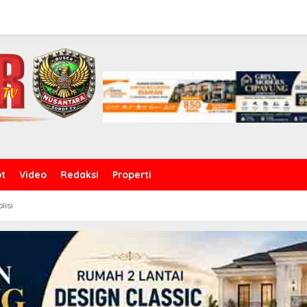
ot
Video
Redaksi
Properti
olisi