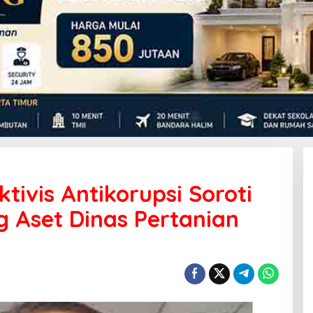
tivis Antikorupsi Soroti
g Aset Dinas Pertanian