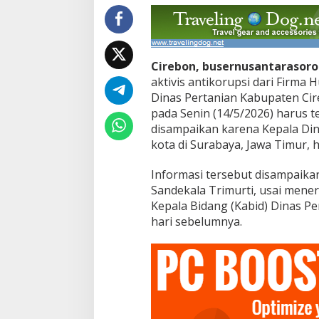
o
t
i
T
r
Cirebon, busernusantarasor
a
aktivis antikorupsi dari Firma
n
s
Dinas Pertanian Kabupaten Ci
p
pada Senin (14/5/2026) harus 
a
disampaikan karena Kepala Din
r
kota di Surabaya, Jawa Timur, 
a
n
s
Informasi tersebut disampaika
i
Sandekala Trimurti, usai mene
L
Kepala Bidang (Kabid) Dinas P
e
hari sebelumnya.
l
a
n
g
A
s
e
t