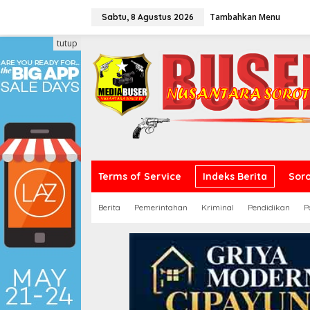
L
Tambahkan Menu
e
Sabtu, 8 Agustus 2026
w
a
tutup
t
i
k
e
k
o
n
t
e
n
Terms of Service
Indeks Berita
Sor
Berita
Pemerintahan
Kriminal
Pendidikan
P