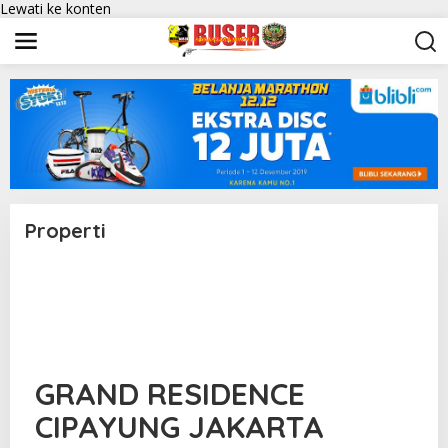
Lewati ke konten
Properti
|
6
J
U
N
I
2
0
GRAND RESIDENCE
2
6
O
CIPAYUNG JAKARTA
L
E