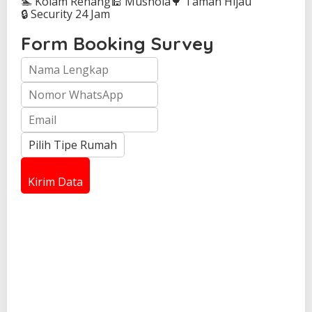
🏊 Kolam Renang
🕌 Mushola
🌳 Taman Hijau
🔒 Security 24 Jam
Form Booking Survey
Kirim Data