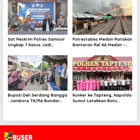
Sat Reskrim Polres Samosir
Polrestabes Medan Ratakan
Ungkap 7 Kasus Jadi
Bantaran Rel KA Medan –
Perhatian Publik
Kualanamu yang Jadi
Sarang Narkoba 3 Kg
Ganja, Sejumlah Paket
Sabu, Hingga Beragam
Senjata Disita
Bupati Deli Serdang Bangga
Kunker ke Tapteng, Kapolda
: Jambore TK/RA Bandar
Sumut Letakkan Batu
Khalipah Jadi Teladan di 21
Pertama Pembangunan
Kecamatan
Rusun Polres Tapanuli
Tengah