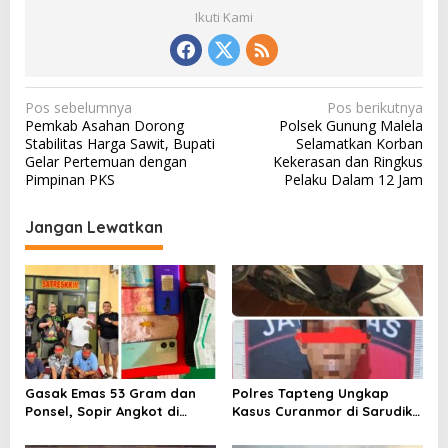
Ikuti Kami
N
Pos sebelumnya
Pos berikutnya
Pemkab Asahan Dorong
Polsek Gunung Malela
a
Stabilitas Harga Sawit, Bupati
Selamatkan Korban
v
Gelar Pertemuan dengan
Kekerasan dan Ringkus
Pimpinan PKS
Pelaku Dalam 12 Jam
i
g
Jangan Lewatkan
a
s
i
p
o
s
Gasak Emas 53 Gram dan
Polres Tapteng Ungkap
Ponsel, Sopir Angkot di
Kasus Curanmor di Sarudik,
Tapanuli Tengah Diringkus
Terduga Pelaku Berhasil
Polisi
Diamankan