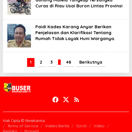
Curas di Riau Usai Buron Lintas Provinsi
Paidi Kades Karang Anyar Berikan
Penjelasan dan Klarifikasi Tentang
Rumah Tidak Layak Huni Warganya.
1
2
3
…
48
Berikutnya
Hak Cipta © Newkarma
Terms of Service
Indeks Berita
Sorot
Video
Redaksi
Properti