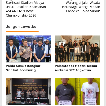
a
Sterilisasi Stadion Madya
Warung di Jalur Wisata
v
untuk Pastikan Keamanan
Berastagi, Warga Medan
ASEAN U-19 Boys’
Lapor ke Polda Sumut
i
Championship 2026
g
a
Jangan Lewatkan
s
i
p
o
s
Polda Sumut Bongkar
Polrestabes Medan Terima
Sindikat Scamming
Audiensi DPC Angkatan
Internasional di Apartemen
Muda Sisingamangaraja XII,
Medan, Korban Rugi Rp6,7
Perkuat Sinergitas Jaga
Miliar
Kamtibmas