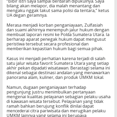
“Bibir istri saya sampai berdarah dipukulnya. Saya
bilang akan melapor, dia malah menantang dan
mengaku nggak takut sama polisi da tentara,” ketus
UA degan geramnya.
Merasa menjadi korban penganiayaan, Zulfasiah
dan suami akhirnya menempuh jalur hukum dengan
membuat laporan resmi ke Polda Sumatera Utara. Ia
berharap aparat penegak hukum dapat mengusut
peristiwa tersebut secara profesional dan
memberikan kepastian hukum bagi semua pihak.
Kasus ini menjadi perhatian karena terjadi di salah
satu jalur wisata favorit Sumatera Utara yang setiap
akhir pekan dipadati wisatawan. Berastagi selama ini
dikenal sebagai destinasi andalan yang menawarkan
panorama alam, kuliner, dan produk UMKM lokal.
Namun, dugaan penganiayaan terhadap
pengunjung justru menimbulkan pertanyaan
mengenai kualitas pelayanan sebagian pelaku usaha
di kawasan wisata tersebut. Pelayanan yang tidak
ramah bahkan berujung konflik dinilai dapat
mencederai citra pariwisata dan merugikan pelaku
UMKM lainnya yang selama ini berupaya