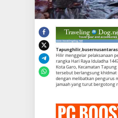
i
l
i
r
S
e
m
b
e
l
i
Tapunghilir,busernusantara
h
Hilir menggelar pelaksanaan 
1
rangka Hari Raya Iduladha 1447
0
Kota Garo, Kecamatan Tapung H
S
tersebut berlangsung khidma
a
p
dengan melibatkan pengurus mas
i
jamaah yang turut bergotong ro
,
1
K
e
r
b
a