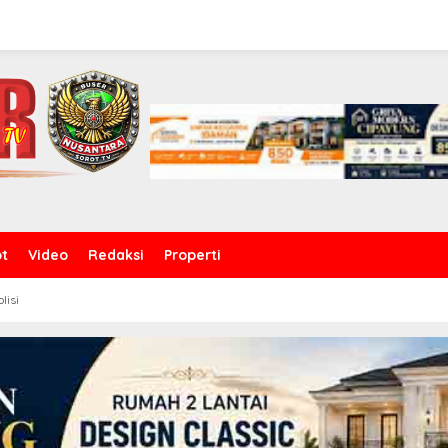
ot
Video
Redaksi
Properti
olisi