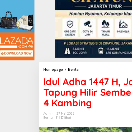
Homepage
/
Berita
I
d
Idul Adha 1447 H, 
u
l
Tapung Hilir Sembel
A
d
4 Kambing
h
a
1
Admin
27 Mei 2026
4
Berita
814 Dilihat
4
7