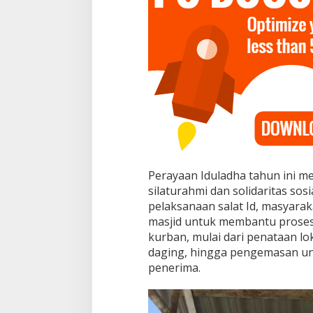
u
,
d
a
n
4
K
a
m
b
i
n
g
Perayaan Iduladha tahun ini 
silaturahmi dan solidaritas sosi
pelaksanaan salat Id, masyarak
masjid untuk membantu prose
kurban, mulai dari penataan l
daging, hingga pengemasan un
penerima.