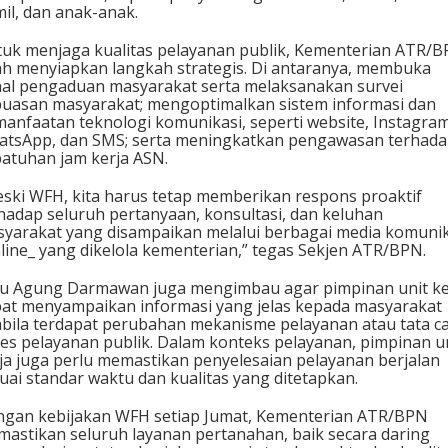
il, dan anak-anak.
uk menjaga kualitas pelayanan publik, Kementerian ATR/
ah menyiapkan langkah strategis. Di antaranya, membuka
al pengaduan masyarakat serta melaksanakan survei
uasan masyarakat; mengoptimalkan sistem informasi dan
anfaatan teknologi komunikasi, seperti website, Instagram
tsApp, dan SMS; serta meningkatkan pengawasan terhad
atuhan jam kerja ASN.
ski WFH, kita harus tetap memberikan respons proaktif
hadap seluruh pertanyaan, konsultasi, dan keluhan
yarakat yang disampaikan melalui berbagai media komunik
line_ yang dikelola kementerian,” tegas Sekjen ATR/BPN.
u Agung Darmawan juga mengimbau agar pimpinan unit ke
at menyampaikan informasi yang jelas kepada masyarakat
bila terdapat perubahan mekanisme pelayanan atau tata c
es pelayanan publik. Dalam konteks pelayanan, pimpinan u
ja juga perlu memastikan penyelesaian pelayanan berjalan
uai standar waktu dan kualitas yang ditetapkan.
gan kebijakan WFH setiap Jumat, Kementerian ATR/BPN
astikan seluruh layanan pertanahan, baik secara daring