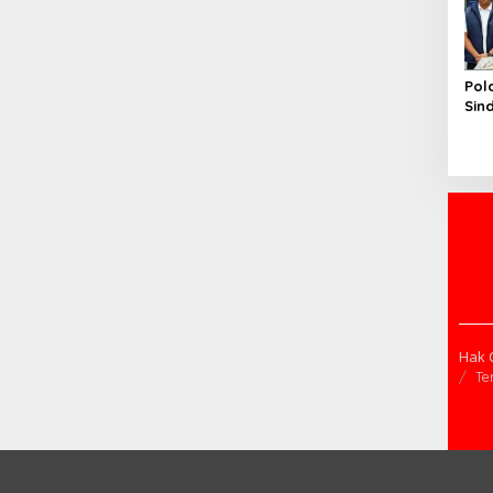
Pol
Sin
Int
Apa
Kor
Mili
Hak 
Te