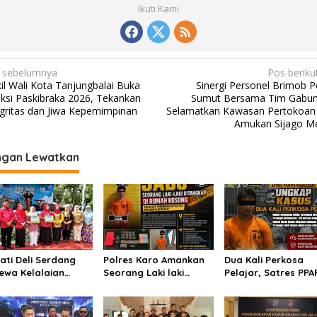
Ikuti Kami
 sebelumnya
Pos beriku
il Wali Kota Tanjungbalai Buka
Sinergi Personel Brimob P
eksi Paskibraka 2026, Tekankan
Sumut Bersama Tim Gabu
egritas dan Jiwa Kepemimpinan
Selamatkan Kawasan Pertokoan 
Amukan Sijago M
ngan Lewatkan
ati Deli Serdang
Polres Karo Amankan
Dua Kali Perkosa
ewa Kelalaian
Seorang Laki laki
Pelajar, Satres PP
itia : Menginjak
Diduga Edarkan
Polres Karo Ringku
ak Kewibawaan
Narkoba dan Barang
Pemuda
ati Deli Serdang.
Bukti 2,38 Gram Sabu