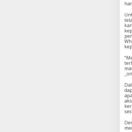
ham
Unt
tel
kan
kep
pem
Wha
kep
“Me
ter
mas
_on
Dal
dap
apa
aks
ker
ses
Den
mem