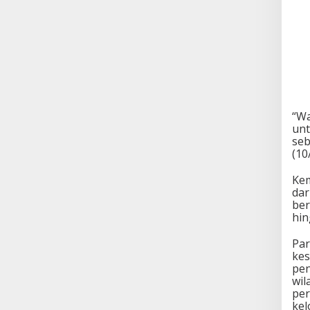
“Wa
unt
seb
(10
Kem
dar
ber
hin
Par
kes
pen
wil
per
kel