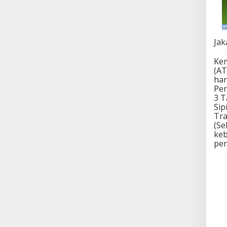
Jak
Kem
(AT
har
Pen
3 T
Sip
Tra
(S
keb
per