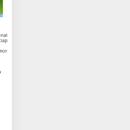
onal
tiap
mor
a