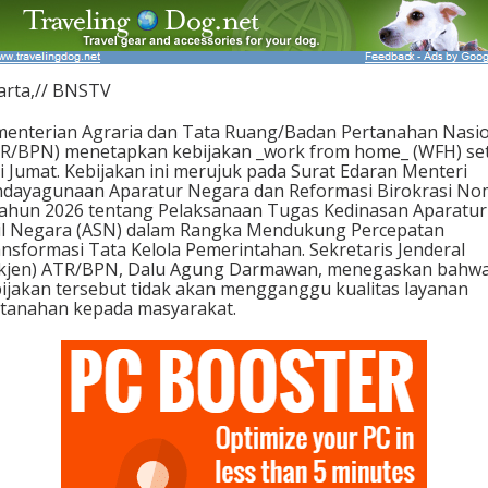
arta,// BNSTV
enterian Agraria dan Tata Ruang/Badan Pertanahan Nasi
R/BPN) menetapkan kebijakan _work from home_ (WFH) se
i Jumat. Kebijakan ini merujuk pada Surat Edaran Menteri
dayagunaan Aparatur Negara dan Reformasi Birokrasi No
ahun 2026 tentang Pelaksanaan Tugas Kedinasan Aparatur
il Negara (ASN) dalam Rangka Mendukung Percepatan
nsformasi Tata Kelola Pemerintahan. Sekretaris Jenderal
ekjen) ATR/BPN, Dalu Agung Darmawan, menegaskan bahw
ijakan tersebut tidak akan mengganggu kualitas layanan
tanahan kepada masyarakat.