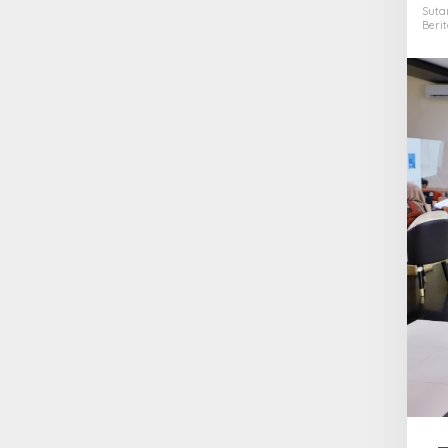
Suta
Beri