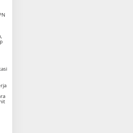
BPN
,
ap
asi
rja
ara
nit