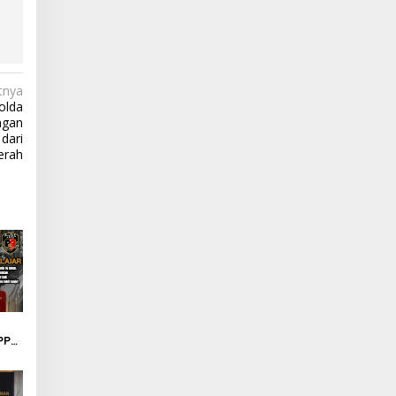
tnya
olda
ngan
dari
erah
APPO
s