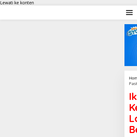
Lewati ke konten
Hom
Pas
I
K
L
B