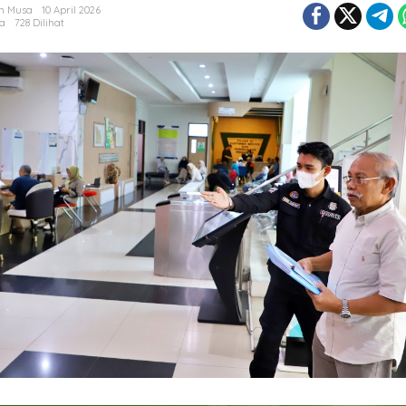
n Musa
10 April 2026
ta
728 Dilihat