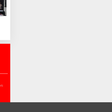
06
kan
ti