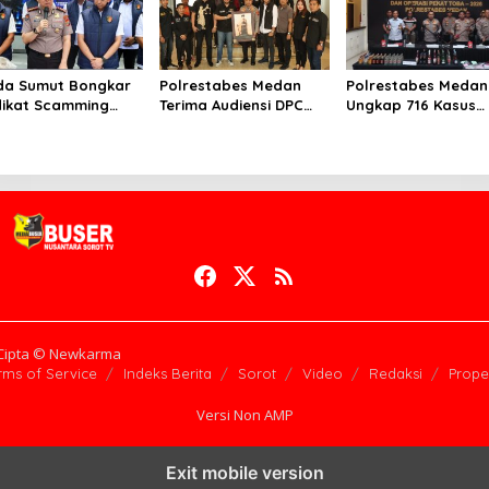
da Sumut Bongkar
Polrestabes Medan
Polrestabes Medan
dikat Scamming
Terima Audiensi DPC
Ungkap 716 Kasus
ernasional di
Angkatan Muda
Kejahatan Jalanan
rtemen Medan,
Sisingamangaraja XII,
dan Hasil Operasi
ban Rugi Rp6,7
Perkuat Sinergitas
Pekat Toba 2026, 9
ar
Jaga Kamtibmas
Tersangka Diaman
Cipta © Newkarma
rms of Service
Indeks Berita
Sorot
Video
Redaksi
Proper
Versi Non AMP
Exit mobile version