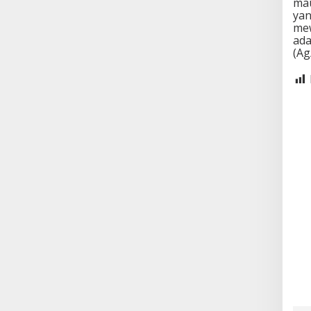
mau
yan
mew
ada
(Ag