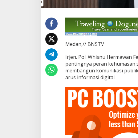
a
p
t
i
f
d
i
E
Medan,// BNSTV
r
a
Irjen. Pol. Whisnu Hermawan Fe
D
i
pentingnya peran kehumasan 
g
membangun komunikasi publik y
i
arus informasi digital.
t
a
l
,
P
e
r
k
u
a
t