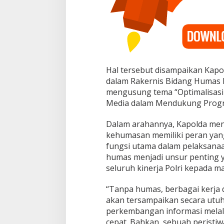
V
i
r
a
l
i
s
a
Hal tersebut disampaikan Kap
s
dalam Rakernis Bidang Humas 
i
mengusung tema “Optimalisasi
K
Media dalam Mendukung Progra
i
n
e
Dalam arahannya, Kapolda me
r
kehumasan memiliki peran yang
j
fungsi utama dalam pelaksanaa
a
humas menjadi unsur penting
P
o
seluruh kinerja Polri kepada m
l
r
“Tanpa humas, berbagai kerja d
i
akan tersampaikan secara utuh 
h
perkembangan informasi melalu
i
n
cepat. Bahkan, sebuah peristiwa