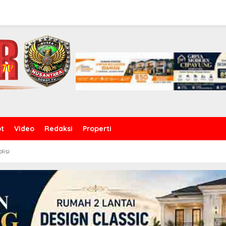
ot
Video
Redaksi
Properti
olisi