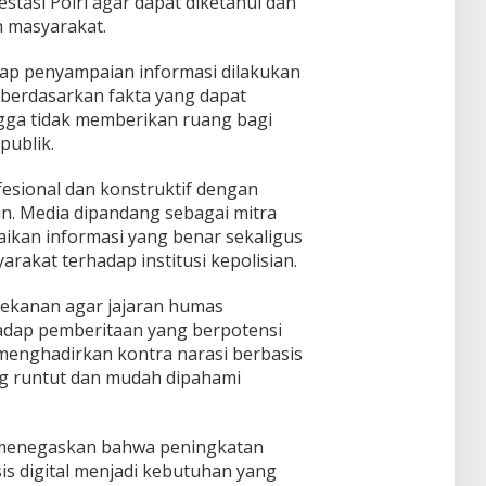
stasi Polri agar dapat diketahui dan
h masyarakat.
iap penyampaian informasi dilakukan
 berdasarkan fakta yang dapat
ga tidak memberikan ruang bagi
publik.
ofesional dan konstruktif dengan
un. Media dipandang sebagai mitra
aikan informasi yang benar sekaligus
akat terhadap institusi kepolisian.
ekanan agar jajaran humas
adap pemberitaan yang berpotensi
menghadirkan kontra narasi berbasis
ang runtut dan mudah dipahami
menegaskan bahwa peningkatan
s digital menjadi kebutuhan yang