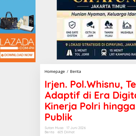
Homepage
/
Berita
I
r
Irjen. Pol.Whisnu,
j
e
Adaptif di Era Digit
n
.
Kinerja Polri hing
P
o
Publik
l
.
W
Sutan Musa
17 Juni 2026
h
Berita
605 Dilihat