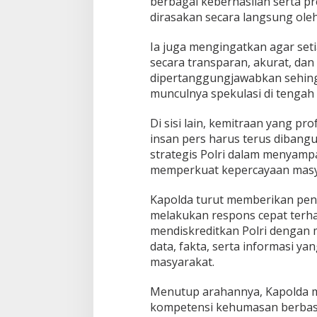
berbagai keberhasilan serta pre
k
dirasakan secara langsung ole
Ia juga mengingatkan agar set
secara transparan, akurat, dan
dipertanggungjawabkan sehing
munculnya spekulasi di tengah 
Di sisi lain, kemitraan yang pr
insan pers harus terus dibang
strategis Polri dalam menyamp
memperkuat kepercayaan masyar
Kapolda turut memberikan pen
melakukan respons cepat terh
mendiskreditkan Polri dengan 
data, fakta, serta informasi y
masyarakat.
Menutup arahannya, Kapolda 
kompetensi kehumasan berbasi