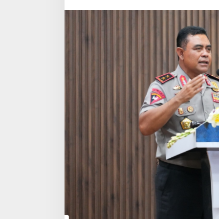
i
s
n
u
,
T
e
k
a
n
k
a
n
H
u
m
a
s
H
a
r
u
s
A
d