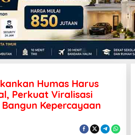
 Tekankan Humas Harus
al, Perkuat Viralisasi
ga Bangun Kepercayaan