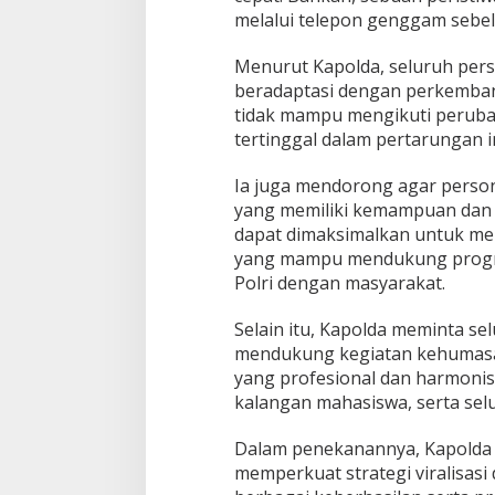
g
melalui telepon genggam sebelu
g
a
Menurut Kapolda, seluruh pe
B
beradaptasi dengan perkembanga
a
n
tidak mampu mengikuti perubah
g
tertinggal dalam pertarungan in
u
n
Ia juga mendorong agar perso
K
yang memiliki kemampuan dan kr
e
p
dapat dimaksimalkan untuk men
e
yang mampu mendukung progra
r
Polri dengan masyarakat.
c
a
Selain itu, Kapolda meminta se
y
a
mendukung kegiatan kehumas
a
yang profesional dan harmonis
n
kalangan mahasiswa, serta sel
P
u
Dalam penekanannya, Kapolda
b
l
memperkuat strategi viralisasi
i