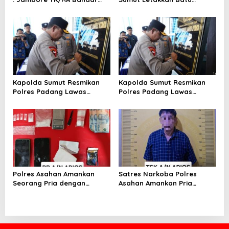
Khalipah Jadi Teladan di 21
Pertama Pembangunan
Kecamatan
Rusun Polres Tapanuli
Tengah
Kapolda Sumut Resmikan
Kapolda Sumut Resmikan
Polres Padang Lawas
Polres Padang Lawas
UtaraTekankan Pelayanan
UtaraTekankan Pelayanan
Humanis dan Penambahan
Humanis dan Penambahan
Personel
Personel
Polres Asahan Amankan
Satres Narkoba Polres
Seorang Pria dengan
Asahan Amankan Pria
Barang Bukti 63,67 Gram
Pengedar Sabu, Sita 19,60
Sabu
Gram Barang Bukti