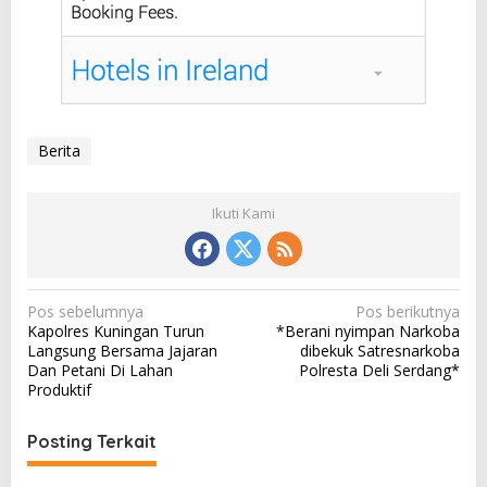
Berita
Ikuti Kami
N
Pos sebelumnya
Pos berikutnya
Kapolres Kuningan Turun
*Berani nyimpan Narkoba
a
Langsung Bersama Jajaran
dibekuk Satresnarkoba
v
Dan Petani Di Lahan
Polresta Deli Serdang*
Produktif
i
g
Posting Terkait
a