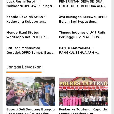
s
Jack Resmi Terpilih :
PEMERINTAH DESA SEI DUA
Nahkodai DPC AWI Kuningan
HULU TURUT BERDUKA ATAS
i
Periode 2026-2031 “Siap
MUSIBAH KEBAKARAN RUMAH
p
Tunjukan Kualitas
WARGA
Kepala Sekolah SMKN 1
AWI Kuningan Kecewa, DPRD
Organisasi”
o
Kedawung Kabupaten
Belum Beri Kepastian
Cirebon Di Saat Jam
Audiensi Terkait Dugaan
s
Pelajaran Tidak Ada Di
Carut -Marut BUMDes
Mengerikan! Status
Timnas Indonesia U-19 Raih
Tempat
Whatsapp Ketua RT 03
Perunggu Piala AFF U-19
Kelurahan Drajat Kota
2026, Bobby Nasution
Cirebon Sangat Arogan
Apresiasi Semangat Garuda
Ratusan Mahasiswa
BANTU MASYARAKAT
Muda
Geruduk DPRD Sumut, Bawa
RANGKUL SEMUA APH –
9 Tuntutan dan Rapor
EKSPANSI NUSANTARA
Merah Pemerintah
DENGAN KONSEP
PENTAHEXIX HUKUM & 38
Jangan Lewatkan
LAPIS BENTENG
Bupati Deli Serdang Bangga
Kunker ke Tapteng, Kapolda
: Jambore TK/RA Bandar
Sumut Letakkan Batu