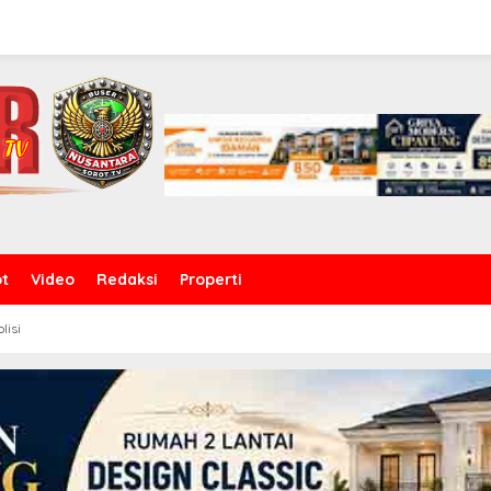
ot
Video
Redaksi
Properti
olisi