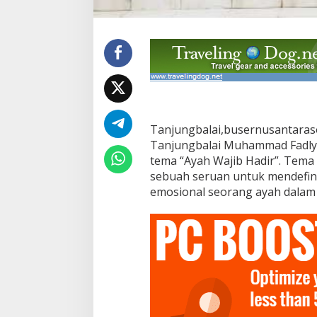
T
a
n
j
u
n
g
b
a
l
Tanjungbalai,busernusantaraso
a
Tanjungbalai Muhammad Fadly
i
T
tema “Ayah Wajib Hadir”. Tema 
e
sebuah seruan untuk mendefin
g
emosional seorang ayah dalam 
a
s
k
a
n
K
e
t
a
n