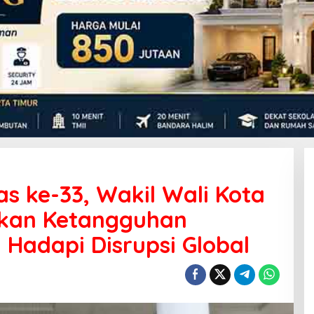
s ke-33, Wakil Wali Kota
skan Ketangguhan
 Hadapi Disrupsi Global