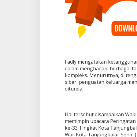
g
g
u
h
a
n
K
e
l
u
a
Fadly mengatakan ketangguha
r
dalam menghadapi berbagai ta
g
a
kompleks. Menurutnya, di tenga
J
siber, penguatan keluarga menj
a
ditunda.
d
i
K
u
n
Hal tersebut disampaikan Wakil
c
memimpin upacara Peringatan 
i
ke-33 Tingkat Kota Tanjungbal
H
Wali Kota Tanjungbalai, Senin (
a