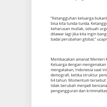
d
a
p
i
“Ketangguhan keluarga bukanla
D
bisa kita tunda-tunda. Ketang
i
s
keharusan mutlak, sebuah urge
r
ditawar lagi jika kita ingin bang
u
badai perubahan global,” ucap
p
s
i
G
l
Membacakan amanat Menteri
o
Keluarga dengan mengenakan 
b
mengatakan, Indonesia saat ini
a
demografi, ketika struktur pen
l
64 tahun. Momentum tersebut h
tidak berubah menjadi bencan
pengangguran dan kriminalitas