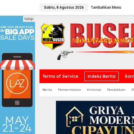
L
Tambahkan Menu
e
Sabtu, 8 Agustus 2026
w
a
tutup
t
i
k
e
k
o
n
t
e
n
Terms of Service
Indeks Berita
Sor
Berita
Pemerintahan
Kriminal
Pendidikan
P