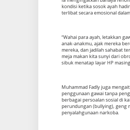
Ia mengingatkan bahaya fenome
kondisi ketika sosok ayah hadir 
terlibat secara emosional dala
“Wahai para ayah, letakkan gaw
anak-anakmu, ajak mereka ber
mereka, dan jadilah sahabat te
meja makan kita sunyi dari ob
sibuk menatap layar HP masing
Muhammad Fadly juga mengait
penggunaan gawai tanpa pen
berbagai persoalan sosial di k
perundungan (bullying), geng 
penyalahgunaan narkoba.