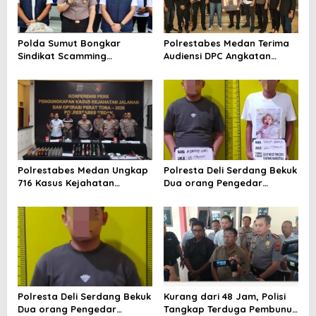
o
s
Polda Sumut Bongkar
Polrestabes Medan Terima
Sindikat Scamming
Audiensi DPC Angkatan
Internasional di Apartemen
Muda Sisingamangaraja XII,
Medan, Korban Rugi Rp6,7
Perkuat Sinergitas Jaga
Miliar
Kamtibmas
Polrestabes Medan Ungkap
Polresta Deli Serdang Bekuk
716 Kasus Kejahatan
Dua orang Pengedar
Jalanan dan Hasil Operasi
Narkoba di Pagar Merbau
Pekat Toba 2026, 906
Tersangka Diamankan
Polresta Deli Serdang Bekuk
Kurang dari 48 Jam, Polisi
Dua orang Pengedar
Tangkap Terduga Pembunuh