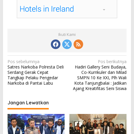
Ikuti Kami
N
Pos sebelumnya
Pos berikutnya
Satres Narkoba Polresta Deli
Hadiri Gallery Seni Budaya,
a
Serdang Gerak Cepat
Co-Kurrikuler dan Milad
v
Tangkap Pelaku Pengedar
SMPN 10 Ke XXI, Plh Wali
Narkoba di Pantai Labu
Kota Tanjungbalai : Jadikan
i
Ajang Kreatifitas Seni Siswa
g
a
Jangan Lewatkan
s
i
p