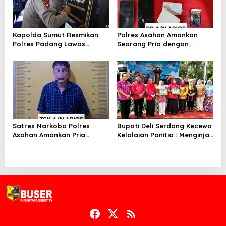
Kapolda Sumut Resmikan
Polres Asahan Amankan
Polres Padang Lawas
Seorang Pria dengan
UtaraTekankan Pelayanan
Barang Bukti 63,67 Gram
Humanis dan Penambahan
Sabu
Personel
Satres Narkoba Polres
Bupati Deli Serdang Kecewa
Asahan Amankan Pria
Kelalaian Panitia : Menginjak
Pengedar Sabu, Sita 19,60
Injak Kewibawaan Bupati
Gram Barang Bukti
Deli Serdang.