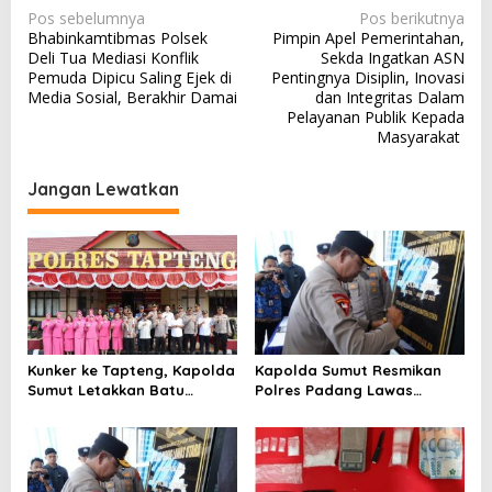
N
Pos sebelumnya
Pos berikutnya
Bhabinkamtibmas Polsek
Pimpin Apel Pemerintahan,
a
Deli Tua Mediasi Konflik
Sekda Ingatkan ASN
v
Pemuda Dipicu Saling Ejek di
Pentingnya Disiplin, Inovasi
Media Sosial, Berakhir Damai
dan Integritas Dalam
i
Pelayanan Publik Kepada
g
Masyarakat
a
Jangan Lewatkan
s
i
p
o
s
Kunker ke Tapteng, Kapolda
Kapolda Sumut Resmikan
Sumut Letakkan Batu
Polres Padang Lawas
Pertama Pembangunan
UtaraTekankan Pelayanan
Rusun Polres Tapanuli
Humanis dan Penambahan
Tengah
Personel