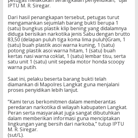
petugas melakukan serangkaian penyelidikan,” ujar
IPTU M. R. Siregar.
Dari hasil penangkapan tersebut, petugas turut
mengamankan sejumlah barang bukti berupa 1
(satu) bungkus plastik klip bening yang didalamnya
diduga berisikan narkotika jenis Sabu dengan brutto
83,50 (delapan puluh tiga koma lima puluh)Gram, 1
(satu) buah plastik asoi warna kuning, ⁠1 (satu)
potong plastik asoi warna hitam, ⁠1 (satu) buah
kertas nasi warna coklat, 1 (satu) lembar tisu, serta
satu unit 1 (satu) unit sepeda motor honda scoopy
warna putih.
Saat ini, pelaku beserta barang bukti telah
diamankan di Mapolres Langkat guna menjalani
proses penyidikan lebih lanjut.
“Kami terus berkomitmen dalam memberantas
peredaran narkotika di wilayah kabupaten Langkat.
Peran serta masyarakat juga sangat dibutuhkan
dalam memberikan informasi guna menciptakan
lingkungan yang bersih dari narkoba,” tutup IPTU
M. R. Siregar.
(sut/L).