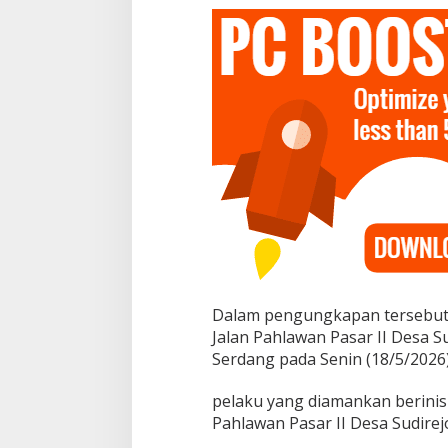
a
n
g
B
u
k
t
i
P
a
k
e
t
S
a
b
u
Dalam pengungkapan tersebut, 
d
i
Jalan Pahlawan Pasar II Desa S
A
Serdang pada Senin (18/5/2026)
m
a
pelaku yang diamankan berinisia
n
Pahlawan Pasar II Desa Sudire
k
a