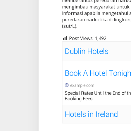
memberantas peredaran narkob
mengimbau masyarakat untuk t
informasi apabila mengetahu
peredaran narkotika di lingkun
(sut/L).
Post Views:
1,492