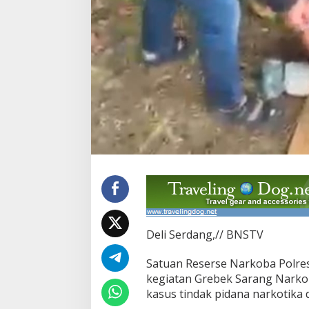
s
u
s
N
a
r
k
o
t
i
k
a
,
P
e
l
a
k
u
Deli Serdang,// BNSTV
d
a
Satuan Reserse Narkoba Polre
n
B
kegiatan Grebek Sarang Narko
a
kasus tindak pidana narkotika 
r