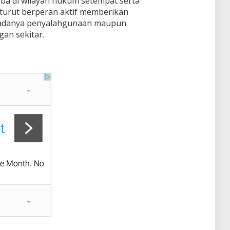
a di wilayah hukum setempat serta
urut berperan aktif memberikan
i adanya penyalahgunaan maupun
gan sekitar.