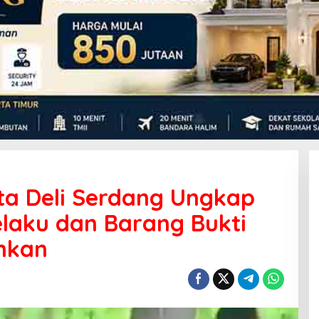
ta Deli Serdang Ungkap
elaku dan Barang Bukti
nkan