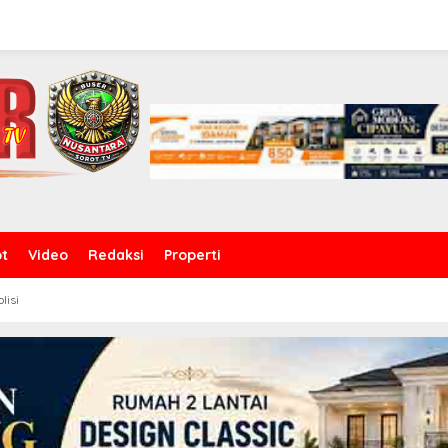
ot
Video
Redaksi
Properti
olisi