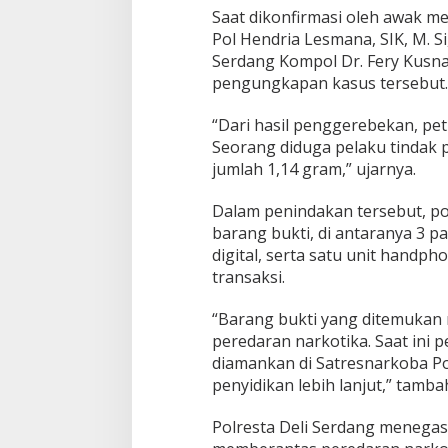
n
Saat dikonfirmasi oleh awak m
Pol Hendria Lesmana, SIK, M. Si
Serdang Kompol Dr. Fery Kusn
pengungkapan kasus tersebut.
“Dari hasil penggerebekan, p
Seorang diduga pelaku tindak 
jumlah 1,14 gram,” ujarnya.
Dalam penindakan tersebut, p
barang bukti, di antaranya 3 p
digital, serta satu unit handp
transaksi.
“Barang bukti yang ditemukan 
peredaran narkotika. Saat ini p
diamankan di Satresnarkoba Po
penyidikan lebih lanjut,” tamba
Polresta Deli Serdang menega