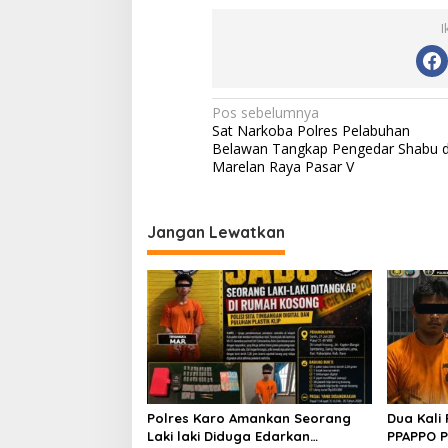
I
N
Pos sebelumnya
Sat Narkoba Polres Pelabuhan
a
Belawan Tangkap Pengedar Shabu d
v
Marelan Raya Pasar V
i
g
Jangan Lewatkan
a
s
i
p
o
s
Polres Karo Amankan Seorang
Dua Kali 
Laki laki Diduga Edarkan
PPAPPO P