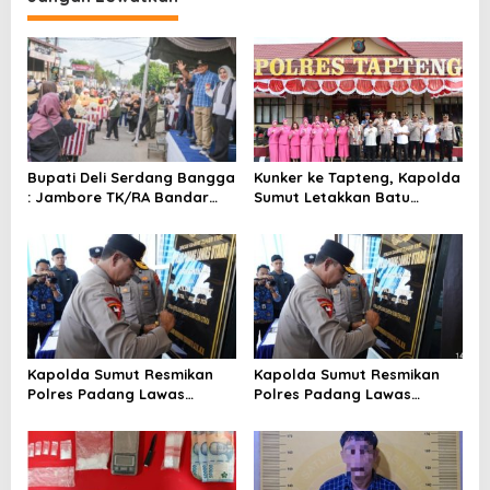
s
i
p
o
s
Bupati Deli Serdang Bangga
Kunker ke Tapteng, Kapolda
: Jambore TK/RA Bandar
Sumut Letakkan Batu
Khalipah Jadi Teladan di 21
Pertama Pembangunan
Kecamatan
Rusun Polres Tapanuli
Tengah
Kapolda Sumut Resmikan
Kapolda Sumut Resmikan
Polres Padang Lawas
Polres Padang Lawas
UtaraTekankan Pelayanan
UtaraTekankan Pelayanan
Humanis dan Penambahan
Humanis dan Penambahan
Personel
Personel