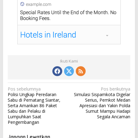
Ikuti Kami
N
Pos sebelumnya
Pos berikutnya
Polisi Ungkap Peredaran
Simulasi Sispamkota Digelar
a
Sabu di Pematang Siantar,
Serius, Pemkot Medan
v
Serta Amankan 86 Paket
Apresiasi dan Yakin Polda
Sabu dan Pelaku di
Sumut Mampu Hadapi
i
Lumpuhkan Saat
Segala Ancaman
g
Pengembangan
a
Jangan Lewatkan