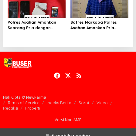
Polres Asahan Amankan
Satres Narkoba Polres
Seorang Pria dengan
Asahan Amankan Pria
Barang Bukti 63,67 Gram
Pengedar Sabu, Sita 19,60
Sabu
Gram Barang Bukti
Hak Cipta © Newkarma
Terms of Service
Indeks Berita
Sorot
Video
Redaksi
Properti
Versi Non AMP
Exit mobile version