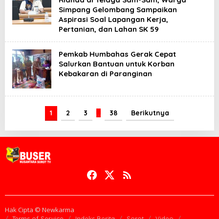
Simpang Gelombang Sampaikan
Aspirasi Soal Lapangan Kerja,
Pertanian, dan Lahan SK 59
Pemkab Humbahas Gerak Cepat
Salurkan Bantuan untuk Korban
Kebakaran di Paranginan
1
2
3
…
38
Berikutnya
Hak Cipta © Newkarma
Terms of Service
Indeks Berita
Sorot
Video