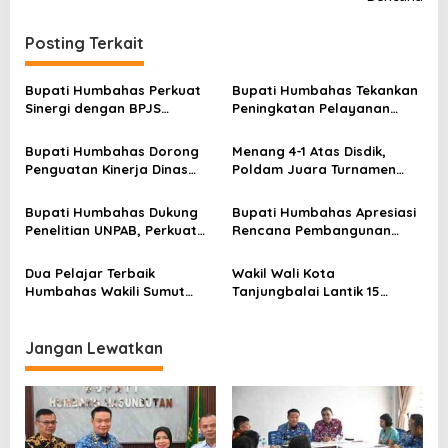
i
g
Posting Terkait
a
s
Bupati Humbahas Perkuat
Bupati Humbahas Tekankan
Sinergi dengan BPJS
Peningkatan Pelayanan
i
Ketenagakerjaan untuk
Publik, ASN PMPTSP Diminta
p
Perluas Perlindungan
Utamakan Profesionalisme
Bupati Humbahas Dorong
Menang 4-1 Atas Disdik,
Pekerja
dan Integritas
o
Penguatan Kinerja Dinas
Poldam Juara Turnamen
Pendidikan demi Wujudkan
Futsal Pemko Cup 2026
s
SDM Berkualitas
Bupati Humbahas Dukung
Bupati Humbahas Apresiasi
Penelitian UNPAB, Perkuat
Rencana Pembangunan
Ketahanan Ekowisata Danau
Rumah Dinas Pendeta HKBP
Toba
Marbun Pollung
Dua Pelajar Terbaik
Wakil Wali Kota
Humbahas Wakili Sumut
Tanjungbalai Lantik 15
sebagai Anggota
Pejabat Administrator dan
Paskibraka 2026
Pengawas Serta 2 Kepala
Puskesmas di Lingkungan
Jangan Lewatkan
Pemko Tanjungbalai