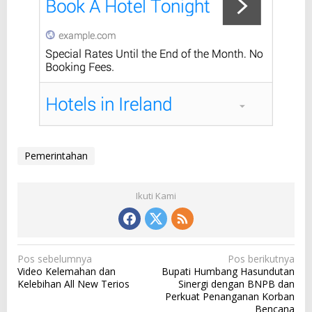
Pemerintahan
Ikuti Kami
N
Pos sebelumnya
Pos berikutnya
Video Kelemahan dan
Bupati Humbang Hasundutan
a
Kelebihan All New Terios
Sinergi dengan BNPB dan
v
Perkuat Penanganan Korban
Bencana