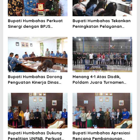
Bupati Humbahas Perkuat
Bupati Humbahas Tekankan
Sinergi dengan BPJS
Peningkatan Pelayanan
Ketenagakerjaan untuk
Publik, ASN PMPTSP Diminta
Perluas Perlindungan
Utamakan Profesionalisme
Pekerja
dan Integritas
Bupati Humbahas Dorong
Menang 4-1 Atas Disdik,
Penguatan Kinerja Dinas
Poldam Juara Turnamen
Pendidikan demi Wujudkan
Futsal Pemko Cup 2026
SDM Berkualitas
Bupati Humbahas Dukung
Bupati Humbahas Apresiasi
Penelitian UNPAB, Perkuat
Rencana Pembangunan