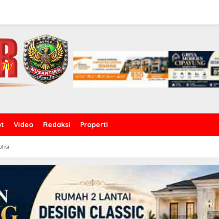
ot
Video
Redaksi
Properti
olisi