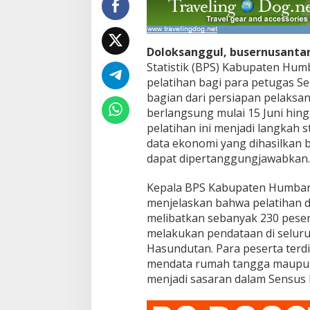
o
m
i
2
Doloksanggul, busernusanta
0
2
Statistik (BPS) Kabupaten Hu
6
pelatihan bagi para petugas S
bagian dari persiapan pelaks
berlangsung mulai 15 Juni hing
pelatihan ini menjadi langkah 
data ekonomi yang dihasilkan 
dapat dipertanggungjawabkan.
Kepala BPS Kabupaten Humban
menjelaskan bahwa pelatihan 
melibatkan sebanyak 230 peser
melakukan pendataan di selu
Hasundutan. Para peserta terdi
mendata rumah tangga maupun
menjadi sasaran dalam Sensus