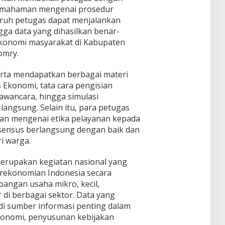
mahaman mengenai prosedur
uruh petugas dapat menjalankan
gga data yang dihasilkan benar-
konomi masyarakat di Kabupaten
omry.
erta mendapatkan berbagai materi
 Ekonomi, tata cara pengisian
awancara, hingga simulasi
angsung. Selain itu, para petugas
an mengenai etika pelayanan kepada
sensus berlangsung dengan baik dan
i warga.
merupakan kegiatan nasional yang
erekonomian Indonesia secara
angan usaha mikro, kecil,
di berbagai sektor. Data yang
di sumber informasi penting dalam
nomi, penyusunan kebijakan