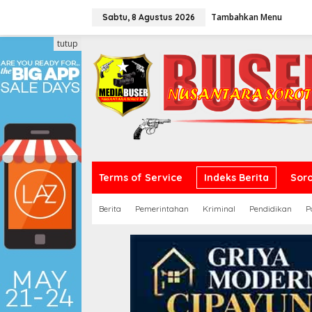
L
Tambahkan Menu
e
Sabtu, 8 Agustus 2026
w
a
tutup
t
i
k
e
k
o
n
t
e
n
Terms of Service
Indeks Berita
Sor
Berita
Pemerintahan
Kriminal
Pendidikan
P