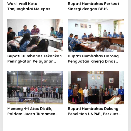
Wakil Wali Kota
Bupati Humbahas Perkuat
Tanjungbalai Melepas
Sinergi dengan BPJS
Keberangkatan 34
Ketenagakerjaan untuk
Kontingen Pramuka
Perluas Perlindungan
Tanjungbalai Ikuti Jamnas
Pekerja
XII di Cibubur
Bupati Humbahas Tekankan
Bupati Humbahas Dorong
Peningkatan Pelayanan
Penguatan Kinerja Dinas
Publik, ASN PMPTSP Diminta
Pendidikan demi Wujudkan
Utamakan Profesionalisme
SDM Berkualitas
dan Integritas
Menang 4-1 Atas Disdik,
Bupati Humbahas Dukung
Poldam Juara Turnamen
Penelitian UNPAB, Perkuat
Futsal Pemko Cup 2026
Ketahanan Ekowisata Danau
Toba