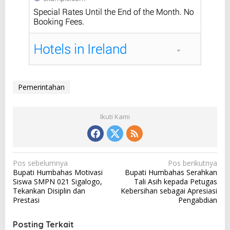
Pemerintahan
Ikuti Kami
N
Pos sebelumnya
Pos berikutnya
Bupati Humbahas Motivasi
Bupati Humbahas Serahkan
a
Siswa SMPN 021 Sigalogo,
Tali Asih kepada Petugas
v
Tekankan Disiplin dan
Kebersihan sebagai Apresiasi
Prestasi
Pengabdian
i
g
Posting Terkait