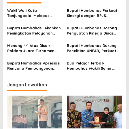
a
s
Wakil Wali Kota
Bupati Humbahas Perkuat
Tanjungbalai Melepas
Sinergi dengan BPJS
i
Keberangkatan 34
Ketenagakerjaan untuk
p
Kontingen Pramuka
Perluas Perlindungan
Bupati Humbahas Tekankan
Bupati Humbahas Dorong
Tanjungbalai Ikuti Jamnas
Pekerja
o
Peningkatan Pelayanan
Penguatan Kinerja Dinas
XII di Cibubur
Publik, ASN PMPTSP Diminta
Pendidikan demi Wujudkan
s
Utamakan Profesionalisme
SDM Berkualitas
Menang 4-1 Atas Disdik,
Bupati Humbahas Dukung
dan Integritas
Poldam Juara Turnamen
Penelitian UNPAB, Perkuat
Futsal Pemko Cup 2026
Ketahanan Ekowisata Danau
Toba
Bupati Humbahas Apresiasi
Dua Pelajar Terbaik
Rencana Pembangunan
Humbahas Wakili Sumut
Rumah Dinas Pendeta HKBP
sebagai Anggota
Marbun Pollung
Paskibraka 2026
Jangan Lewatkan