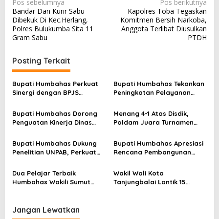
N
Pos sebelumnya
Pos berikutnya
Bandar Dan Kurir Sabu
Kapolres Toba Tegaskan
a
Dibekuk Di Kec.Herlang,
Komitmen Bersih Narkoba,
v
Polres Bulukumba Sita 11
Anggota Terlibat Diusulkan
Gram Sabu
PTDH
i
g
Posting Terkait
a
s
Bupati Humbahas Perkuat
Bupati Humbahas Tekankan
Sinergi dengan BPJS
Peningkatan Pelayanan
i
Ketenagakerjaan untuk
Publik, ASN PMPTSP Diminta
p
Perluas Perlindungan
Utamakan Profesionalisme
Bupati Humbahas Dorong
Menang 4-1 Atas Disdik,
Pekerja
dan Integritas
o
Penguatan Kinerja Dinas
Poldam Juara Turnamen
Pendidikan demi Wujudkan
Futsal Pemko Cup 2026
s
SDM Berkualitas
Bupati Humbahas Dukung
Bupati Humbahas Apresiasi
Penelitian UNPAB, Perkuat
Rencana Pembangunan
Ketahanan Ekowisata Danau
Rumah Dinas Pendeta HKBP
Toba
Marbun Pollung
Dua Pelajar Terbaik
Wakil Wali Kota
Humbahas Wakili Sumut
Tanjungbalai Lantik 15
sebagai Anggota
Pejabat Administrator dan
Paskibraka 2026
Pengawas Serta 2 Kepala
Puskesmas di Lingkungan
Jangan Lewatkan
Pemko Tanjungbalai