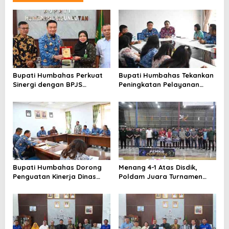
Bupati Humbahas Perkuat
Bupati Humbahas Tekankan
Sinergi dengan BPJS
Peningkatan Pelayanan
Ketenagakerjaan untuk
Publik, ASN PMPTSP Diminta
Perluas Perlindungan
Utamakan Profesionalisme
Pekerja
dan Integritas
Bupati Humbahas Dorong
Menang 4-1 Atas Disdik,
Penguatan Kinerja Dinas
Poldam Juara Turnamen
Pendidikan demi Wujudkan
Futsal Pemko Cup 2026
SDM Berkualitas