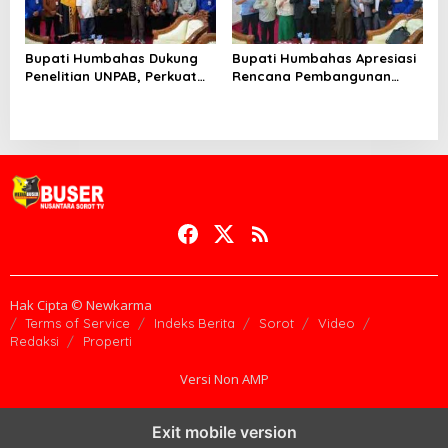
Bupati Humbahas Dukung
Bupati Humbahas Apresiasi
Penelitian UNPAB, Perkuat
Rencana Pembangunan
Ketahanan Ekowisata Danau
Rumah Dinas Pendeta HKBP
Toba
Marbun Pollung
Hak Cipta © Newkarma
Terms of Service
Indeks Berita
Sorot
Video
Redaksi
Properti
Versi Non AMP
Exit mobile version