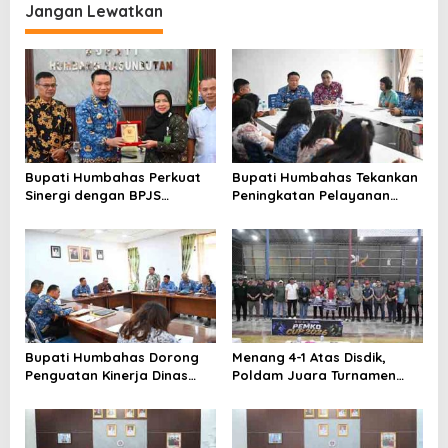
Puskesmas di Lingkungan
Jangan Lewatkan
Pemko Tanjungbalai
Bupati Humbahas Perkuat
Bupati Humbahas Tekankan
Sinergi dengan BPJS
Peningkatan Pelayanan
Ketenagakerjaan untuk
Publik, ASN PMPTSP Diminta
Perluas Perlindungan
Utamakan Profesionalisme
Pekerja
dan Integritas
Bupati Humbahas Dorong
Menang 4-1 Atas Disdik,
Penguatan Kinerja Dinas
Poldam Juara Turnamen
Pendidikan demi Wujudkan
Futsal Pemko Cup 2026
SDM Berkualitas