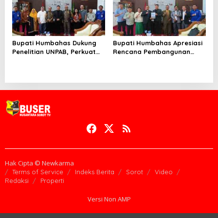
Bupati Humbahas Dukung
Bupati Humbahas Apresiasi
Penelitian UNPAB, Perkuat
Rencana Pembangunan
Ketahanan Ekowisata Danau
Rumah Dinas Pendeta HKBP
Toba
Marbun Pollung
Hak Cipta © Newkarma
Terms of Service
Indeks Berita
Sorot
Video
Redaksi
Properti
Versi Non AMP