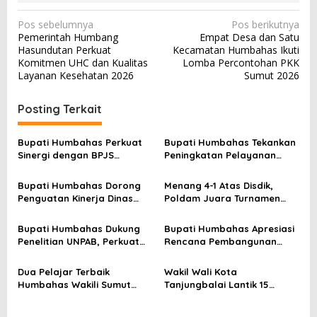
N
Pos sebelumnya
Pos berikutnya
Pemerintah Humbang
Empat Desa dan Satu
a
Hasundutan Perkuat
Kecamatan Humbahas Ikuti
v
Komitmen UHC dan Kualitas
Lomba Percontohan PKK
Layanan Kesehatan 2026
Sumut 2026
i
g
Posting Terkait
a
s
Bupati Humbahas Perkuat
Bupati Humbahas Tekankan
Sinergi dengan BPJS
Peningkatan Pelayanan
i
Ketenagakerjaan untuk
Publik, ASN PMPTSP Diminta
p
Perluas Perlindungan
Utamakan Profesionalisme
Bupati Humbahas Dorong
Menang 4-1 Atas Disdik,
Pekerja
dan Integritas
o
Penguatan Kinerja Dinas
Poldam Juara Turnamen
Pendidikan demi Wujudkan
Futsal Pemko Cup 2026
s
SDM Berkualitas
Bupati Humbahas Dukung
Bupati Humbahas Apresiasi
Penelitian UNPAB, Perkuat
Rencana Pembangunan
Ketahanan Ekowisata Danau
Rumah Dinas Pendeta HKBP
Toba
Marbun Pollung
Dua Pelajar Terbaik
Wakil Wali Kota
Humbahas Wakili Sumut
Tanjungbalai Lantik 15
sebagai Anggota
Pejabat Administrator dan
Paskibraka 2026
Pengawas Serta 2 Kepala