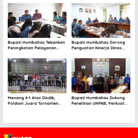
Kontingen Pramuka
Perluas Perlindungan
Tanjungbalai Ikuti Jamnas
Pekerja
XII di Cibubur
Bupati Humbahas Tekankan
Bupati Humbahas Dorong
Peningkatan Pelayanan
Penguatan Kinerja Dinas
Publik, ASN PMPTSP Diminta
Pendidikan demi Wujudkan
Utamakan Profesionalisme
SDM Berkualitas
dan Integritas
Menang 4-1 Atas Disdik,
Bupati Humbahas Dukung
Poldam Juara Turnamen
Penelitian UNPAB, Perkuat
Futsal Pemko Cup 2026
Ketahanan Ekowisata Danau
Toba