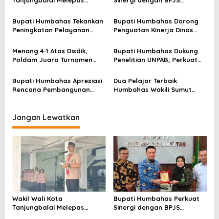
Tanjungbalai Melepas
Sinergi dengan BPJS
p
Keberangkatan 34
Ketenagakerjaan untuk
Kontingen Pramuka
Perluas Perlindungan
o
Bupati Humbahas Tekankan
Bupati Humbahas Dorong
Tanjungbalai Ikuti Jamnas
Pekerja
Peningkatan Pelayanan
Penguatan Kinerja Dinas
s
XII di Cibubur
Publik, ASN PMPTSP Diminta
Pendidikan demi Wujudkan
Utamakan Profesionalisme
SDM Berkualitas
Menang 4-1 Atas Disdik,
Bupati Humbahas Dukung
dan Integritas
Poldam Juara Turnamen
Penelitian UNPAB, Perkuat
Futsal Pemko Cup 2026
Ketahanan Ekowisata Danau
Toba
Bupati Humbahas Apresiasi
Dua Pelajar Terbaik
Rencana Pembangunan
Humbahas Wakili Sumut
Rumah Dinas Pendeta HKBP
sebagai Anggota
Marbun Pollung
Paskibraka 2026
Jangan Lewatkan
Wakil Wali Kota
Bupati Humbahas Perkuat
Tanjungbalai Melepas
Sinergi dengan BPJS
Keberangkatan 34
Ketenagakerjaan untuk