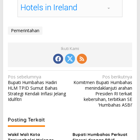
Pemerintahan
Ikuti Kami
N
Pos sebelumnya
Pos berikutnya
Bupati Humbahas Hadiri
Komitmen Bupati Humbahas
a
HLM TPID Sumut Bahas
menindaklanjuti arahan
v
Strategi Kendali Inflasi Jelang
Presiden RI terkait
Idulfitri
kebersihan, terbitkan SE
i
‘Humbahas ASBI’
g
a
Posting Terkait
s
Wakil Wali Kota
Bupati Humbahas Perkuat
i