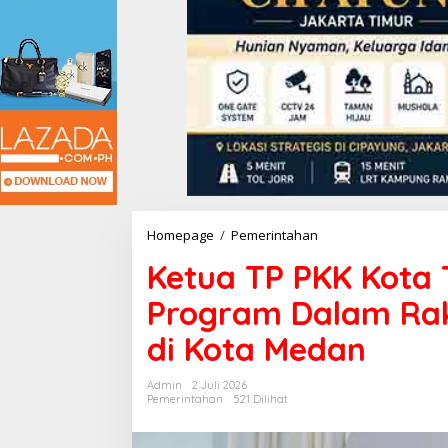
Homepage
/
Pemerintahan
K
e
Ketua TP PKK Kota 
t
u
Program Dalam Rak
a
T
di Kota Medan
P
P
K
Admin
2 Juli 2026
K
Pemerintahan
521 Dilihat
K
o