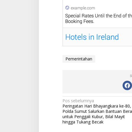
Pemerintahan
I
N
Pos sebelumnya
Peringatan Hari Bhayangkara ke-80,
a
Polda Sumut Salurkan Bantuan Bera
v
untuk Penggali Kubur, Bilal Mayit
hingga Tukang Becak
i