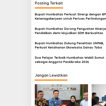
g
Posting Terkait
a
s
Bupati Humbahas Perkuat Sinergi dengan B
Ketenagakerjaan untuk Perluas Perlindunga
i
Pekerja
p
Bupati Humbahas Dorong Penguatan Kinerja
Pendidikan demi Wujudkan SDM Berkualitas
o
s
Bupati Humbahas Dukung Penelitian UNPAB,
Perkuat Ketahanan Ekowisata Danau Toba
Dua Pelajar Terbaik Humbahas Wakili Sumut
sebagai Anggota Paskibraka 2026
Jangan Lewatkan