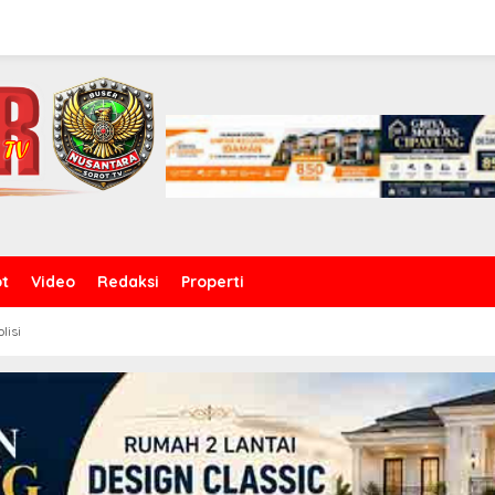
ot
Video
Redaksi
Properti
olisi