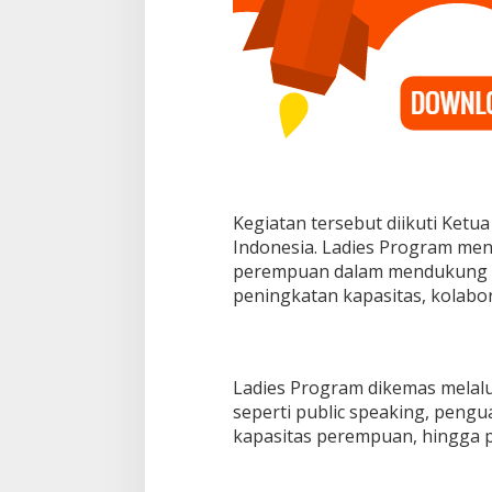
I
A
P
E
K
S
I
2
0
2
6
Kegiatan tersebut diikuti Ketua
d
i
Indonesia. Ladies Program me
K
perempuan dalam mendukung 
o
peningkatan kapasitas, kolabo
t
a
M
e
d
Ladies Program dikemas melalui
a
seperti public speaking, peng
n
kapasitas perempuan, hingga p