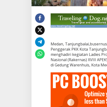
s
P
r
o
g
r
a
m
D
a
Medan, Tanjungbalai,busernus
l
a
Penggerak PKK Kota Tanjungba
m
menghadiri kegiatan Ladies Pr
R
Nasional (Rakernas) XVIII APE
a
di Gedung Warenhuis, Kota Med
k
e
r
n
a
s
X
V
I
I