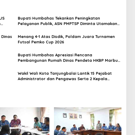
PJS
Bupati Humbahas Tekankan Peningkatan
n
Pelayanan Publik, ASN PMPTSP Diminta Utamakan
Profesionalisme dan Integritas
 Dinas
Menang 4-1 Atas Disdik, Poldam Juara Turnamen
Futsal Pemko Cup 2026
Bupati Humbahas Apresiasi Rencana
Pembangunan Rumah Dinas Pendeta HKBP Marbun
Pollung
Wakil Wali Kota Tanjungbalai Lantik 15 Pejabat
Administrator dan Pengawas Serta 2 Kepala
Puskesmas di Lingkungan Pemko Tanjungbalai