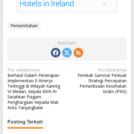
Pemerintahan
Ikuti Kami
N
Pos sebelumnya
Pos berikutnya
Berhasil Dalam Penerapan
Pemkab Samosir Perkuat
a
Implementasi E-Kinerja
Strategi Percepatan
v
Tertinggi di Wilayah Kanreg
Pemeriksaan Kesehatan
VI Medan, Kepala BKN RI
Gratis (PKG)
i
Serahkan Piagam
g
Penghargaan Kepada Wali
Kota Tanjungbalai
a
s
Posting Terkait
i