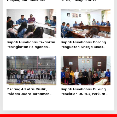
Keberangkatan 34
Ketenagakerjaan untuk
Kontingen Pramuka
Perluas Perlindungan
Tanjungbalai Ikuti Jamnas
Pekerja
XII di Cibubur
Bupati Humbahas Tekankan
Bupati Humbahas Dorong
Peningkatan Pelayanan
Penguatan Kinerja Dinas
Publik, ASN PMPTSP Diminta
Pendidikan demi Wujudkan
Utamakan Profesionalisme
SDM Berkualitas
dan Integritas
Menang 4-1 Atas Disdik,
Bupati Humbahas Dukung
Poldam Juara Turnamen
Penelitian UNPAB, Perkuat
Futsal Pemko Cup 2026
Ketahanan Ekowisata Danau
Toba