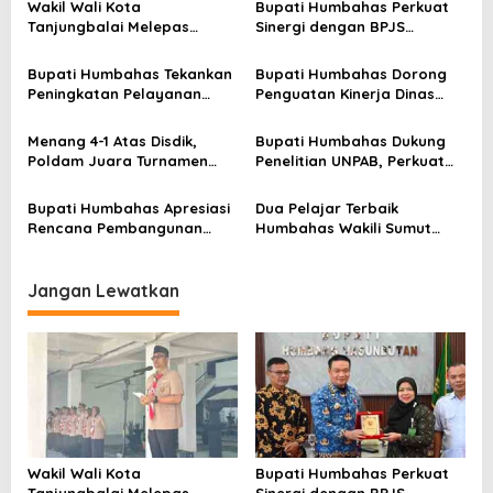
p
Wakil Wali Kota
Bupati Humbahas Perkuat
Tanjungbalai Melepas
Sinergi dengan BPJS
o
Keberangkatan 34
Ketenagakerjaan untuk
s
Kontingen Pramuka
Perluas Perlindungan
Bupati Humbahas Tekankan
Bupati Humbahas Dorong
Tanjungbalai Ikuti Jamnas
Pekerja
Peningkatan Pelayanan
Penguatan Kinerja Dinas
XII di Cibubur
Publik, ASN PMPTSP Diminta
Pendidikan demi Wujudkan
Utamakan Profesionalisme
SDM Berkualitas
Menang 4-1 Atas Disdik,
Bupati Humbahas Dukung
dan Integritas
Poldam Juara Turnamen
Penelitian UNPAB, Perkuat
Futsal Pemko Cup 2026
Ketahanan Ekowisata Danau
Toba
Bupati Humbahas Apresiasi
Dua Pelajar Terbaik
Rencana Pembangunan
Humbahas Wakili Sumut
Rumah Dinas Pendeta HKBP
sebagai Anggota
Marbun Pollung
Paskibraka 2026
Jangan Lewatkan
Wakil Wali Kota
Bupati Humbahas Perkuat
Tanjungbalai Melepas
Sinergi dengan BPJS