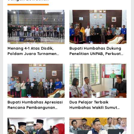
Menang 4-1 Atas Disdik,
Bupati Humbahas Dukung
Poldam Juara Turnamen
Penelitian UNPAB, Perkuat
Futsal Pemko Cup 2026
Ketahanan Ekowisata Danau
Toba
Bupati Humbahas Apresiasi
Dua Pelajar Terbaik
Rencana Pembangunan
Humbahas Wakili Sumut
Rumah Dinas Pendeta HKBP
sebagai Anggota
Marbun Pollung
Paskibraka 2026