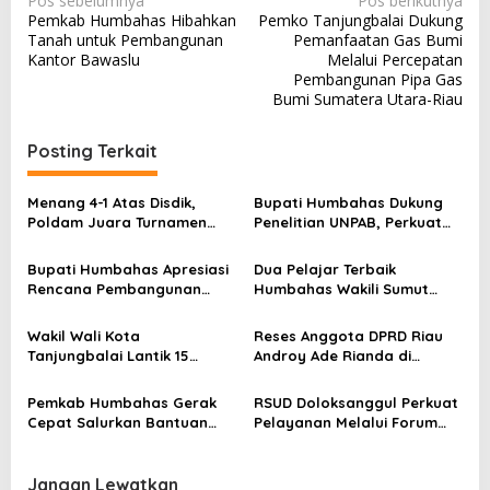
Pos sebelumnya
Pos berikutnya
Pemkab Humbahas Hibahkan
Pemko Tanjungbalai Dukung
a
Tanah untuk Pembangunan
Pemanfaatan Gas Bumi
v
Kantor Bawaslu
Melalui Percepatan
Pembangunan Pipa Gas
i
Bumi Sumatera Utara-Riau
g
a
Posting Terkait
s
Menang 4-1 Atas Disdik,
Bupati Humbahas Dukung
i
Poldam Juara Turnamen
Penelitian UNPAB, Perkuat
p
Futsal Pemko Cup 2026
Ketahanan Ekowisata Danau
Toba
o
Bupati Humbahas Apresiasi
Dua Pelajar Terbaik
Rencana Pembangunan
Humbahas Wakili Sumut
s
Rumah Dinas Pendeta HKBP
sebagai Anggota
Marbun Pollung
Paskibraka 2026
Wakil Wali Kota
Reses Anggota DPRD Riau
Tanjungbalai Lantik 15
Androy Ade Rianda di
Pejabat Administrator dan
Telaga Sam-Sam, Warga
Pengawas Serta 2 Kepala
Simpang Gelombang
Pemkab Humbahas Gerak
RSUD Doloksanggul Perkuat
Puskesmas di Lingkungan
Sampaikan Aspirasi Soal
Cepat Salurkan Bantuan
Pelayanan Melalui Forum
Pemko Tanjungbalai
Lapangan Kerja, Pertanian,
untuk Korban Kebakaran di
Konsultasi Publik, Warga
dan Lahan SK 59
Paranginan
Diajak Beri Masukan
Jangan Lewatkan