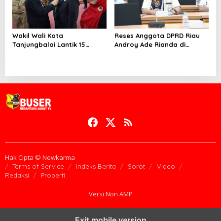
Wakil Wali Kota
Reses Anggota DPRD Riau
Tanjungbalai Lantik 15
Androy Ade Rianda di
Pejabat Administrator dan
Telaga Sam-Sam, Warga
Pengawas Serta 2 Kepala
Simpang Gelombang
Puskesmas di Lingkungan
Sampaikan Aspirasi Soal
Pemko Tanjungbalai
Lapangan Kerja, Pertanian,
dan Lahan SK 59
Hak Cipta © Newkarma
Terms of Service
Indeks Berita
Sorot
Video
Redaksi
Properti
Versi Non AMP
Exit mobile version