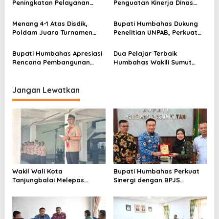
o
Peningkatan Pelayanan
Penguatan Kinerja Dinas
XII di Cibubur
Publik, ASN PMPTSP Diminta
Pendidikan demi Wujudkan
s
Utamakan Profesionalisme
SDM Berkualitas
Menang 4-1 Atas Disdik,
Bupati Humbahas Dukung
dan Integritas
Poldam Juara Turnamen
Penelitian UNPAB, Perkuat
Futsal Pemko Cup 2026
Ketahanan Ekowisata Danau
Toba
Bupati Humbahas Apresiasi
Dua Pelajar Terbaik
Rencana Pembangunan
Humbahas Wakili Sumut
Rumah Dinas Pendeta HKBP
sebagai Anggota
Marbun Pollung
Paskibraka 2026
Jangan Lewatkan
Wakil Wali Kota
Bupati Humbahas Perkuat
Tanjungbalai Melepas
Sinergi dengan BPJS
Keberangkatan 34
Ketenagakerjaan untuk
Kontingen Pramuka
Perluas Perlindungan
Tanjungbalai Ikuti Jamnas
Pekerja
XII di Cibubur