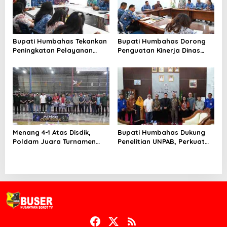
Bupati Humbahas Tekankan
Bupati Humbahas Dorong
Peningkatan Pelayanan
Penguatan Kinerja Dinas
Publik, ASN PMPTSP Diminta
Pendidikan demi Wujudkan
Utamakan Profesionalisme
SDM Berkualitas
dan Integritas
Menang 4-1 Atas Disdik,
Bupati Humbahas Dukung
Poldam Juara Turnamen
Penelitian UNPAB, Perkuat
Futsal Pemko Cup 2026
Ketahanan Ekowisata Danau
Toba