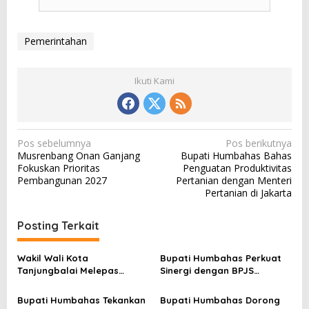
Pemerintahan
Ikuti Kami
N
Pos sebelumnya
Pos berikutnya
Musrenbang Onan Ganjang
Bupati Humbahas Bahas
a
Fokuskan Prioritas
Penguatan Produktivitas
v
Pembangunan 2027
Pertanian dengan Menteri
Pertanian di Jakarta
i
g
Posting Terkait
a
s
Wakil Wali Kota
Bupati Humbahas Perkuat
Tanjungbalai Melepas
Sinergi dengan BPJS
i
Keberangkatan 34
Ketenagakerjaan untuk
p
Kontingen Pramuka
Perluas Perlindungan
Bupati Humbahas Tekankan
Bupati Humbahas Dorong
Tanjungbalai Ikuti Jamnas
Pekerja