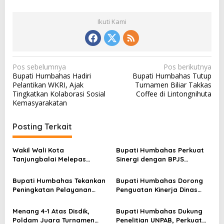
Ikuti Kami
N
Pos sebelumnya
Pos berikutnya
Bupati Humbahas Hadiri
Bupati Humbahas Tutup
a
Pelantikan WKRI, Ajak
Turnamen Biliar Takkas
v
Tingkatkan Kolaborasi Sosial
Coffee di Lintongnihuta
Kemasyarakatan
i
g
Posting Terkait
a
s
Wakil Wali Kota
Bupati Humbahas Perkuat
Tanjungbalai Melepas
Sinergi dengan BPJS
i
Keberangkatan 34
Ketenagakerjaan untuk
p
Kontingen Pramuka
Perluas Perlindungan
Bupati Humbahas Tekankan
Bupati Humbahas Dorong
Tanjungbalai Ikuti Jamnas
Pekerja
o
Peningkatan Pelayanan
Penguatan Kinerja Dinas
XII di Cibubur
Publik, ASN PMPTSP Diminta
Pendidikan demi Wujudkan
s
Utamakan Profesionalisme
SDM Berkualitas
Menang 4-1 Atas Disdik,
Bupati Humbahas Dukung
dan Integritas
Poldam Juara Turnamen
Penelitian UNPAB, Perkuat