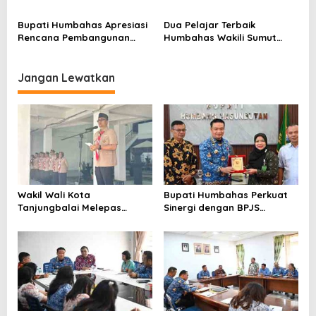
Futsal Pemko Cup 2026
Ketahanan Ekowisata Danau
Toba
Bupati Humbahas Apresiasi
Dua Pelajar Terbaik
Rencana Pembangunan
Humbahas Wakili Sumut
Rumah Dinas Pendeta HKBP
sebagai Anggota
Marbun Pollung
Paskibraka 2026
Jangan Lewatkan
Wakil Wali Kota
Bupati Humbahas Perkuat
Tanjungbalai Melepas
Sinergi dengan BPJS
Keberangkatan 34
Ketenagakerjaan untuk
Kontingen Pramuka
Perluas Perlindungan
Tanjungbalai Ikuti Jamnas
Pekerja
XII di Cibubur