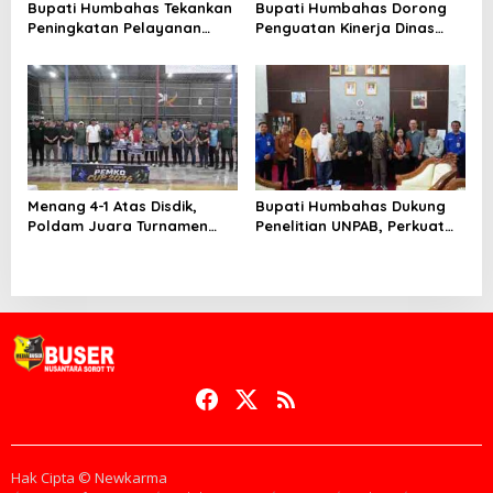
Bupati Humbahas Tekankan
Bupati Humbahas Dorong
Peningkatan Pelayanan
Penguatan Kinerja Dinas
Publik, ASN PMPTSP Diminta
Pendidikan demi Wujudkan
Utamakan Profesionalisme
SDM Berkualitas
dan Integritas
Menang 4-1 Atas Disdik,
Bupati Humbahas Dukung
Poldam Juara Turnamen
Penelitian UNPAB, Perkuat
Futsal Pemko Cup 2026
Ketahanan Ekowisata Danau
Toba
Hak Cipta © Newkarma