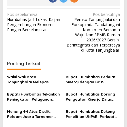
N
Pos sebelumnya
Pos berikutnya
Humbahas Jadi Lokasi Kajian
Pemko Tanjungbalai dan
a
Pengembangan Ekonomi
Forkopimda Tandatangani
v
Pangan Berkelanjutan
Komitmen Bersama
Wujudkan SPMB Ramah
i
2026/2027 Bersih,
g
Berintegritas dan Terpercaya
di Kota Tanjungbalai
a
s
Posting Terkait
i
p
Wakil Wali Kota
Bupati Humbahas Perkuat
Tanjungbalai Melepas
Sinergi dengan BPJS
o
Keberangkatan 34
Ketenagakerjaan untuk
s
Kontingen Pramuka
Perluas Perlindungan
Bupati Humbahas Tekankan
Bupati Humbahas Dorong
Tanjungbalai Ikuti Jamnas
Pekerja
Peningkatan Pelayanan
Penguatan Kinerja Dinas
XII di Cibubur
Publik, ASN PMPTSP Diminta
Pendidikan demi Wujudkan
Utamakan Profesionalisme
SDM Berkualitas
Menang 4-1 Atas Disdik,
Bupati Humbahas Dukung
dan Integritas
Poldam Juara Turnamen
Penelitian UNPAB, Perkuat
Futsal Pemko Cup 2026
Ketahanan Ekowisata Danau
Toba