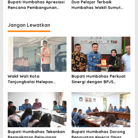
Bupati Humbahas Apresiasi
Dua Pelajar Terbaik
Rencana Pembangunan
Humbahas Wakili Sumut
Rumah Dinas Pendeta HKBP
sebagai Anggota
Marbun Pollung
Paskibraka 2026
Jangan Lewatkan
Wakil Wali Kota
Bupati Humbahas Perkuat
Tanjungbalai Melepas
Sinergi dengan BPJS
Keberangkatan 34
Ketenagakerjaan untuk
Kontingen Pramuka
Perluas Perlindungan
Tanjungbalai Ikuti Jamnas
Pekerja
XII di Cibubur
Bupati Humbahas Tekankan
Bupati Humbahas Dorong
Peningkatan Pelayanan
Penguatan Kinerja Dinas