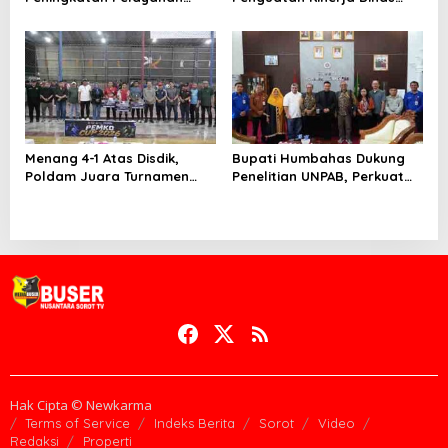
Publik, ASN PMPTSP Diminta
Pendidikan demi Wujudkan
Utamakan Profesionalisme
SDM Berkualitas
dan Integritas
Menang 4-1 Atas Disdik,
Bupati Humbahas Dukung
Poldam Juara Turnamen
Penelitian UNPAB, Perkuat
Futsal Pemko Cup 2026
Ketahanan Ekowisata Danau
Toba
Hak Cipta © Newkarma
Terms of Service
Indeks Berita
Sorot
Video
Redaksi
Properti