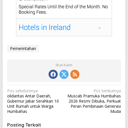
Pemerintahan
Ikuti Kami
N
Pos sebelumnya
Pos berikutnya
olidaritas Antar Daerah,
Muscab Pramuka Humbahas
a
Gubernur Jabar Serahkan 10
2026 Resmi Dibuka, Perkuat
v
Unit Rumah untuk Warga
Peran Pembinaan Generasi
Humbahas
Muda
i
g
Posting Terkait