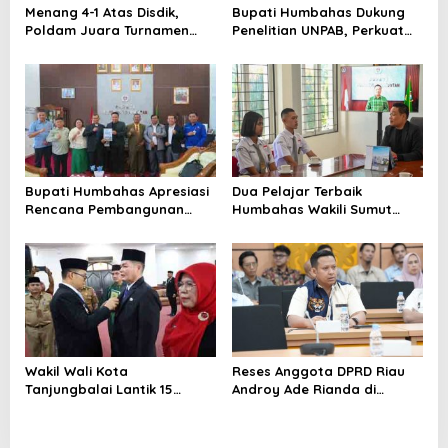
Menang 4-1 Atas Disdik,
Bupati Humbahas Dukung
Poldam Juara Turnamen
Penelitian UNPAB, Perkuat
Futsal Pemko Cup 2026
Ketahanan Ekowisata Danau
Toba
Bupati Humbahas Apresiasi
Dua Pelajar Terbaik
Rencana Pembangunan
Humbahas Wakili Sumut
Rumah Dinas Pendeta HKBP
sebagai Anggota
Marbun Pollung
Paskibraka 2026
Wakil Wali Kota
Reses Anggota DPRD Riau
Tanjungbalai Lantik 15
Androy Ade Rianda di
Pejabat Administrator dan
Telaga Sam-Sam, Warga
Pengawas Serta 2 Kepala
Simpang Gelombang
Puskesmas di Lingkungan
Sampaikan Aspirasi Soal