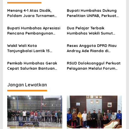
a
s
Menang 4-1 Atas Disdik,
Bupati Humbahas Dukung
Poldam Juara Turnamen
Penelitian UNPAB, Perkuat
i
Futsal Pemko Cup 2026
Ketahanan Ekowisata Danau
p
Toba
Bupati Humbahas Apresiasi
Dua Pelajar Terbaik
o
Rencana Pembangunan
Humbahas Wakili Sumut
Rumah Dinas Pendeta HKBP
sebagai Anggota
s
Marbun Pollung
Paskibraka 2026
Wakil Wali Kota
Reses Anggota DPRD Riau
Tanjungbalai Lantik 15
Androy Ade Rianda di
Pejabat Administrator dan
Telaga Sam-Sam, Warga
Pengawas Serta 2 Kepala
Simpang Gelombang
Pemkab Humbahas Gerak
RSUD Doloksanggul Perkuat
Puskesmas di Lingkungan
Sampaikan Aspirasi Soal
Cepat Salurkan Bantuan
Pelayanan Melalui Forum
Pemko Tanjungbalai
Lapangan Kerja, Pertanian,
untuk Korban Kebakaran di
Konsultasi Publik, Warga
dan Lahan SK 59
Paranginan
Diajak Beri Masukan
Jangan Lewatkan