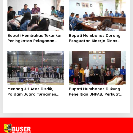
Tanjungbalai Ikuti Jamnas
Pekerja
XII di Cibubur
Bupati Humbahas Tekankan
Bupati Humbahas Dorong
Peningkatan Pelayanan
Penguatan Kinerja Dinas
Publik, ASN PMPTSP Diminta
Pendidikan demi Wujudkan
Utamakan Profesionalisme
SDM Berkualitas
dan Integritas
Menang 4-1 Atas Disdik,
Bupati Humbahas Dukung
Poldam Juara Turnamen
Penelitian UNPAB, Perkuat
Futsal Pemko Cup 2026
Ketahanan Ekowisata Danau
Toba