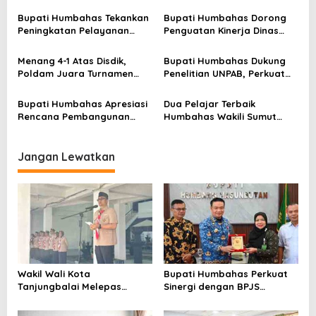
Keberangkatan 34
Ketenagakerjaan untuk
p
Kontingen Pramuka
Perluas Perlindungan
Bupati Humbahas Tekankan
Bupati Humbahas Dorong
Tanjungbalai Ikuti Jamnas
Pekerja
o
Peningkatan Pelayanan
Penguatan Kinerja Dinas
XII di Cibubur
Publik, ASN PMPTSP Diminta
Pendidikan demi Wujudkan
s
Utamakan Profesionalisme
SDM Berkualitas
Menang 4-1 Atas Disdik,
Bupati Humbahas Dukung
dan Integritas
Poldam Juara Turnamen
Penelitian UNPAB, Perkuat
Futsal Pemko Cup 2026
Ketahanan Ekowisata Danau
Toba
Bupati Humbahas Apresiasi
Dua Pelajar Terbaik
Rencana Pembangunan
Humbahas Wakili Sumut
Rumah Dinas Pendeta HKBP
sebagai Anggota
Marbun Pollung
Paskibraka 2026
Jangan Lewatkan
Wakil Wali Kota
Bupati Humbahas Perkuat
Tanjungbalai Melepas
Sinergi dengan BPJS
Keberangkatan 34
Ketenagakerjaan untuk
Kontingen Pramuka
Perluas Perlindungan