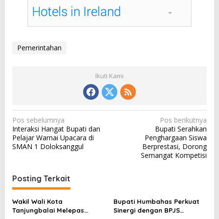
Pemerintahan
Ikuti Kami
N
Pos sebelumnya
Pos berikutnya
Interaksi Hangat Bupati dan
Bupati Serahkan
a
Pelajar Warnai Upacara di
Penghargaan Siswa
v
SMAN 1 Doloksanggul
Berprestasi, Dorong
Semangat Kompetisi
i
g
Posting Terkait
a
s
Wakil Wali Kota
Bupati Humbahas Perkuat
Tanjungbalai Melepas
Sinergi dengan BPJS
i