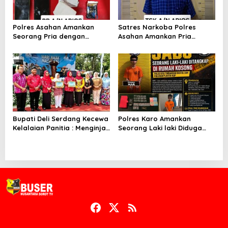
Polres Asahan Amankan
Satres Narkoba Polres
Seorang Pria dengan
Asahan Amankan Pria
Barang Bukti 63,67 Gram
Pengedar Sabu, Sita 19,60
Sabu
Gram Barang Bukti
Bupati Deli Serdang Kecewa
Polres Karo Amankan
Kelalaian Panitia : Menginjak
Seorang Laki laki Diduga
Injak Kewibawaan Bupati
Edarkan Narkoba dan
Deli Serdang.
Barang Bukti 2,38 Gram
Sabu