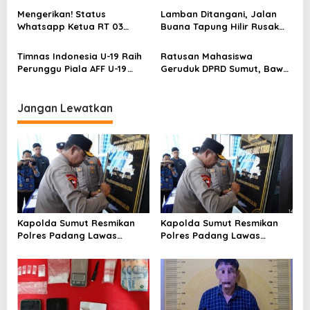
s
Pelajaran Tidak Ada Di
Carut -Marut BUMDes
Mengerikan! Status
Lamban Ditangani, Jalan
Tempat
Whatsapp Ketua RT 03
Buana Tapung Hilir Rusak
Kelurahan Drajat Kota
Parah, Warga Desak
Cirebon Sangat Arogan
Pemerintah Segera
Timnas Indonesia U-19 Raih
Ratusan Mahasiswa
Bertindak
Perunggu Piala AFF U-19
Geruduk DPRD Sumut, Bawa
2026, Bobby Nasution
9 Tuntutan dan Rapor
Apresiasi Semangat Garuda
Merah Pemerintah
Muda
Jangan Lewatkan
Kapolda Sumut Resmikan
Kapolda Sumut Resmikan
Polres Padang Lawas
Polres Padang Lawas
UtaraTekankan Pelayanan
UtaraTekankan Pelayanan
Humanis dan Penambahan
Humanis dan Penambahan
Personel
Personel