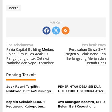
Berita
Ikuti Kami
N
Pos sebelumnya
Pos berikutnya
Razia Capital Building Medan,
Perpisahan Siswa SMP
a
Polda Sumut Tes Acak 19
Negeri 5 Teluk Bano Kea
v
Pengunjung untuk Deteksi
Berlangsung Meriah dan
Narkoba dan Vape Etomidate
Penuh Haru
i
g
Posting Terkait
a
s
Jack Resmi Terpilih :
PEMERINTAH DESA SEI DUA
Nahkodai DPC AWI Kuningan
HULU TURUT BERDUKA ATAS
i
Periode 2026-2031 “Siap
MUSIBAH KEBAKARAN RUMAH
p
Tunjukan Kualitas
WARGA
Kepala Sekolah SMKN 1
AWI Kuningan Kecewa, DPRD
Organisasi”
o
Kedawung Kabupaten
Belum Beri Kepastian
Cirebon Di Saat Jam
Audiensi Terkait Dugaan