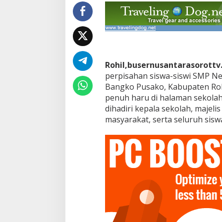
B
e
r
l
a
n
g
Rohil,busernusantarasorottv
s
u
perpisahan siswa-siswi SMP Ne
n
Bangko Pusako, Kabupaten Rok
g
penuh haru di halaman sekolah,
M
dihadiri kepala sekolah, majeli
e
masyarakat, serta seluruh sisw
r
i
a
h
d
a
n
P
e
n
u
h