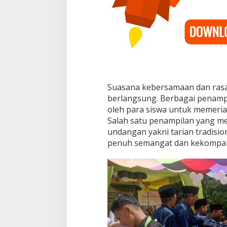
H
a
r
u
Suasana kebersamaan dan rasa 
berlangsung. Berbagai penampil
oleh para siswa untuk memeri
Salah satu penampilan yang me
undangan yakni tarian tradisi
penuh semangat dan kekompaka