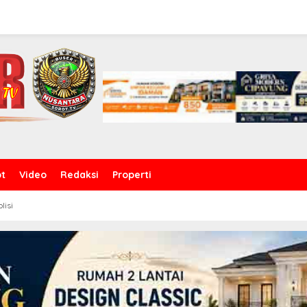
ot
Video
Redaksi
Properti
olisi