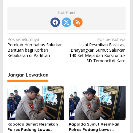
Ikuti Kami
N
Pos sebelumnya
Pos berikutnya
Pemkab Humbahas Salurkan
Usai Resmikan Fasilitas,
a
Bantuan bagi Korban
Bhayangkari Sumut Salurkan
v
Kebakaran di Parlilitan
140 Set Meja dan Kursi untuk
SD Terpencil di Karo
i
g
Jangan Lewatkan
a
s
i
p
o
s
Kapolda Sumut Resmikan
Kapolda Sumut Resmikan
Polres Padang Lawas
Polres Padang Lawas