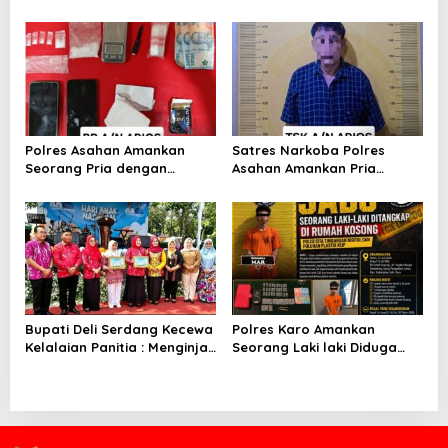
UtaraTekankan Pelayanan
UtaraTekankan Pelayanan
Humanis dan Penambahan
Humanis dan Penambahan
Personel
Personel
Polres Asahan Amankan
Satres Narkoba Polres
Seorang Pria dengan
Asahan Amankan Pria
Barang Bukti 63,67 Gram
Pengedar Sabu, Sita 19,60
Sabu
Gram Barang Bukti
Bupati Deli Serdang Kecewa
Polres Karo Amankan
Kelalaian Panitia : Menginjak
Seorang Laki laki Diduga
Injak Kewibawaan Bupati
Edarkan Narkoba dan
Deli Serdang.
Barang Bukti 2,38 Gram
Sabu