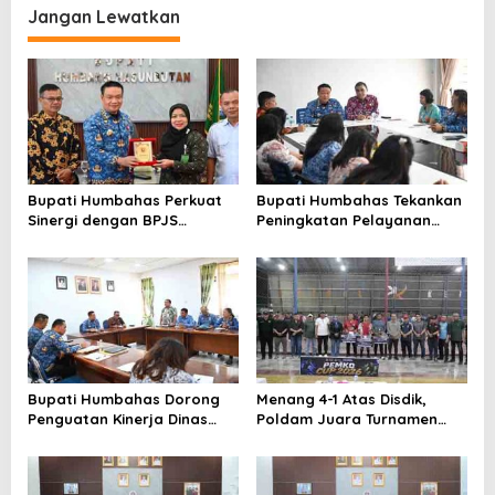
Puskesmas di Lingkungan
Jangan Lewatkan
Pemko Tanjungbalai
Bupati Humbahas Perkuat
Bupati Humbahas Tekankan
Sinergi dengan BPJS
Peningkatan Pelayanan
Ketenagakerjaan untuk
Publik, ASN PMPTSP Diminta
Perluas Perlindungan
Utamakan Profesionalisme
Pekerja
dan Integritas
Bupati Humbahas Dorong
Menang 4-1 Atas Disdik,
Penguatan Kinerja Dinas
Poldam Juara Turnamen
Pendidikan demi Wujudkan
Futsal Pemko Cup 2026
SDM Berkualitas