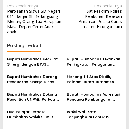
N
Pos sebelumnya
Pos berikutnya
Perpisahan Siswa SD Negeri
Sat Reskrim Polres
a
011 Banjar XII Berlangsung
Pelabuhan Belawan
v
Meriah, Orang Tua Harapkan
Amankan Pelaku Curas
Masa Depan Cerah Anak-
dalam Hitungan Jam
i
anak
g
a
Posting Terkait
s
Bupati Humbahas Perkuat
Bupati Humbahas Tekankan
i
Sinergi dengan BPJS
Peningkatan Pelayanan
p
Ketenagakerjaan untuk
Publik, ASN PMPTSP Diminta
Perluas Perlindungan
Utamakan Profesionalisme
o
Bupati Humbahas Dorong
Menang 4-1 Atas Disdik,
Pekerja
dan Integritas
Penguatan Kinerja Dinas
Poldam Juara Turnamen
s
Pendidikan demi Wujudkan
Futsal Pemko Cup 2026
SDM Berkualitas
Bupati Humbahas Dukung
Bupati Humbahas Apresiasi
Penelitian UNPAB, Perkuat
Rencana Pembangunan
Ketahanan Ekowisata Danau
Rumah Dinas Pendeta HKBP
Toba
Marbun Pollung
Dua Pelajar Terbaik
Wakil Wali Kota
Humbahas Wakili Sumut
Tanjungbalai Lantik 15
sebagai Anggota
Pejabat Administrator dan
Paskibraka 2026
Pengawas Serta 2 Kepala