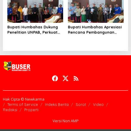
Bupati Humbahas Dukung
Bupati Humbahas Apresiasi
Penelitian UNPAB, Perkuat
Rencana Pembangunan
Ketahanan Ekowisata Danau
Rumah Dinas Pendeta HKBP
Toba
Marbun Pollung
Hak Cipta © Newkarma
Terms of Service
Indeks Berita
Sorot
Video
Redaksi
Properti
Versi Non AMP