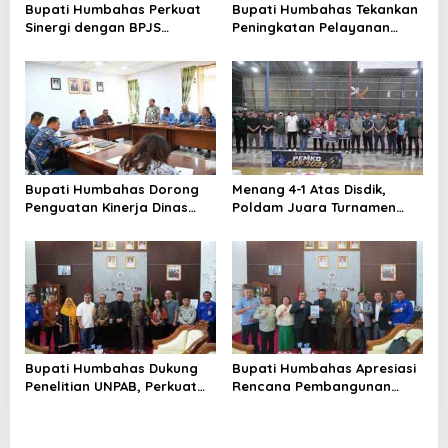
Bupati Humbahas Perkuat
Bupati Humbahas Tekankan
Sinergi dengan BPJS
Peningkatan Pelayanan
Ketenagakerjaan untuk
Publik, ASN PMPTSP Diminta
Perluas Perlindungan
Utamakan Profesionalisme
Pekerja
dan Integritas
Bupati Humbahas Dorong
Menang 4-1 Atas Disdik,
Penguatan Kinerja Dinas
Poldam Juara Turnamen
Pendidikan demi Wujudkan
Futsal Pemko Cup 2026
SDM Berkualitas
Bupati Humbahas Dukung
Bupati Humbahas Apresiasi
Penelitian UNPAB, Perkuat
Rencana Pembangunan
Ketahanan Ekowisata Danau
Rumah Dinas Pendeta HKBP
Toba
Marbun Pollung