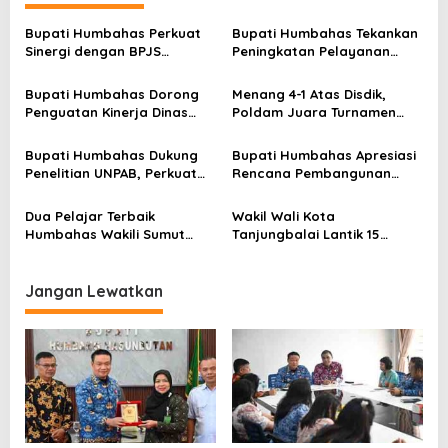
i
Bupati Humbahas Perkuat
Bupati Humbahas Tekankan
p
Sinergi dengan BPJS
Peningkatan Pelayanan
Ketenagakerjaan untuk
Publik, ASN PMPTSP Diminta
o
Perluas Perlindungan
Utamakan Profesionalisme
Bupati Humbahas Dorong
Menang 4-1 Atas Disdik,
s
Pekerja
dan Integritas
Penguatan Kinerja Dinas
Poldam Juara Turnamen
Pendidikan demi Wujudkan
Futsal Pemko Cup 2026
SDM Berkualitas
Bupati Humbahas Dukung
Bupati Humbahas Apresiasi
Penelitian UNPAB, Perkuat
Rencana Pembangunan
Ketahanan Ekowisata Danau
Rumah Dinas Pendeta HKBP
Toba
Marbun Pollung
Dua Pelajar Terbaik
Wakil Wali Kota
Humbahas Wakili Sumut
Tanjungbalai Lantik 15
sebagai Anggota
Pejabat Administrator dan
Paskibraka 2026
Pengawas Serta 2 Kepala
Puskesmas di Lingkungan
Jangan Lewatkan
Pemko Tanjungbalai