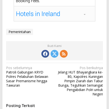
Pemerintahan
Ikuti Kami
N
Pos sebelumnya
Pos berikutnya
Patroli Gabungan KRYD
Jelang HUT Bhayangkara ke-
a
Polres Pelabuhan Belawan
80, Kapolres Kuningan
v
Sasar Premanisme hingga
Pimpin Ziarah dan Tabur
Tawuran
Bunga, Teguhkan Semangat
i
Pengabdian Polri untuk
g
Negeri
a
Posting Terkait
s