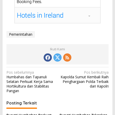
Pemerintahan
Ikuti Kami
N
Pos sebelumnya
Pos berikutnya
Humbahas dan Tapanuli
Kapolda Sumut Kembali Raih
a
Selatan Perkuat Kerja Sama
Penghargaan Polda Terbaik
v
Hortikultura dan Stabilitas
dari Kapolri
Pangan
i
g
Posting Terkait
a