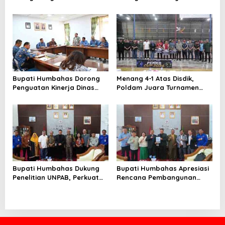
Ketenagakerjaan untuk
Publik, ASN PMPTSP Diminta
Perluas Perlindungan
Utamakan Profesionalisme
Pekerja
dan Integritas
Bupati Humbahas Dorong
Menang 4-1 Atas Disdik,
Penguatan Kinerja Dinas
Poldam Juara Turnamen
Pendidikan demi Wujudkan
Futsal Pemko Cup 2026
SDM Berkualitas
Bupati Humbahas Dukung
Bupati Humbahas Apresiasi
Penelitian UNPAB, Perkuat
Rencana Pembangunan
Ketahanan Ekowisata Danau
Rumah Dinas Pendeta HKBP
Toba
Marbun Pollung