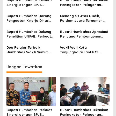
s
Bupati Humbahas Perkuat
Bupati Humbahas Tekankan
Sinergi dengan BPJS
Peningkatan Pelayanan
i
Ketenagakerjaan untuk
Publik, ASN PMPTSP Diminta
p
Perluas Perlindungan
Utamakan Profesionalisme
Bupati Humbahas Dorong
Menang 4-1 Atas Disdik,
Pekerja
dan Integritas
o
Penguatan Kinerja Dinas
Poldam Juara Turnamen
Pendidikan demi Wujudkan
Futsal Pemko Cup 2026
s
SDM Berkualitas
Bupati Humbahas Dukung
Bupati Humbahas Apresiasi
Penelitian UNPAB, Perkuat
Rencana Pembangunan
Ketahanan Ekowisata Danau
Rumah Dinas Pendeta HKBP
Toba
Marbun Pollung
Dua Pelajar Terbaik
Wakil Wali Kota
Humbahas Wakili Sumut
Tanjungbalai Lantik 15
sebagai Anggota
Pejabat Administrator dan
Paskibraka 2026
Pengawas Serta 2 Kepala
Puskesmas di Lingkungan
Jangan Lewatkan
Pemko Tanjungbalai
Bupati Humbahas Perkuat
Bupati Humbahas Tekankan
Sinergi dengan BPJS
Peningkatan Pelayanan