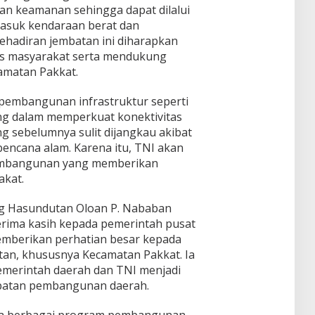
an keamanan sehingga dapat dilalui
masuk kendaraan berat dan
Kehadiran jembatan ini diharapkan
s masyarakat serta mendukung
camatan Pakkat.
embangunan infrastruktur seperti
ng dalam memperkuat konektivitas
ng sebelumnya sulit dijangkau akibat
bencana alam. Karena itu, TNI akan
mbangunan yang memberikan
akat.
g Hasundutan Oloan P. Nababan
erima kasih kepada pemerintah pusat
memberikan perhatian besar kepada
n, khususnya Kecamatan Pakkat. Ia
emerintah daerah dan TNI menjadi
epatan pembangunan daerah.
wa berbagai program pembangunan