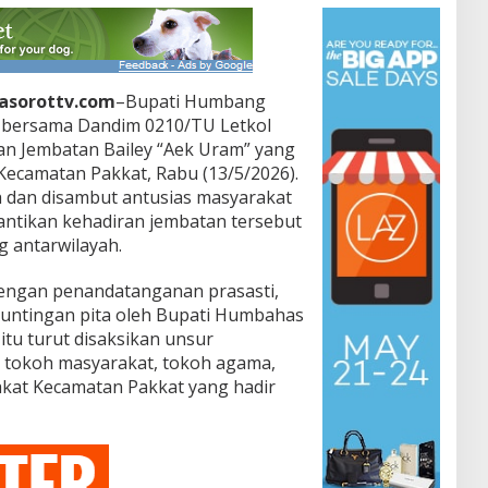
asorottv.com
–Bupati Humbang
 bersama Dandim 0210/TU Letkol
n Jembatan Bailey “Aek Uram” yang
ecamatan Pakkat, Rabu (13/5/2026).
 dan disambut antusias masyarakat
ntikan kehadiran jembatan tersebut
g antarwilayah.
dengan penandatanganan prasasti,
guntingan pita oleh Bupati Humbahas
tu turut disaksikan unsur
, tokoh masyarakat, tokoh agama,
akat Kecamatan Pakkat yang hadir