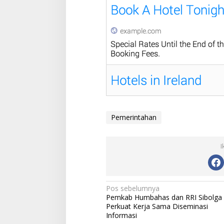
Pemerintahan
I
N
Pos sebelumnya
Pemkab Humbahas dan RRI Sibolga
a
Perkuat Kerja Sama Diseminasi
v
Informasi