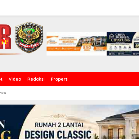
ot
Video
Redaksi
Properti
olisi