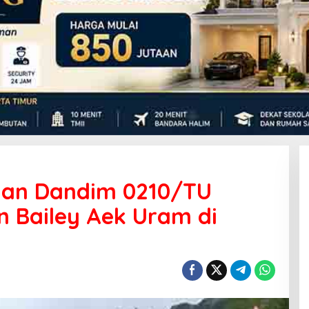
dan Dandim 0210/TU
 Bailey Aek Uram di