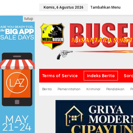
L
Tambahkan Menu
e
Kamis, 6 Agustus 2026
w
a
tutup
t
i
k
e
k
o
n
t
e
n
Terms of Service
Indeks Berita
Sor
Berita
Pemerintahan
Kriminal
Pendidikan
P