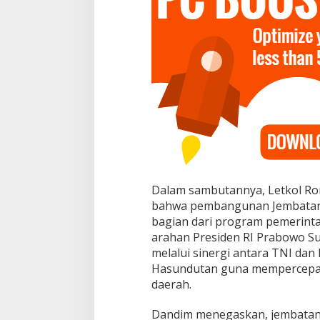
e
c
a
m
a
t
a
n
P
a
k
k
a
t
Dalam sambutannya, Letkol R
bahwa pembangunan Jembatan 
bagian dari program pemerinta
arahan Presiden RI Prabowo Su
melalui sinergi antara TNI d
Hasundutan guna mempercepat
daerah.
Dandim menegaskan, jembatan 