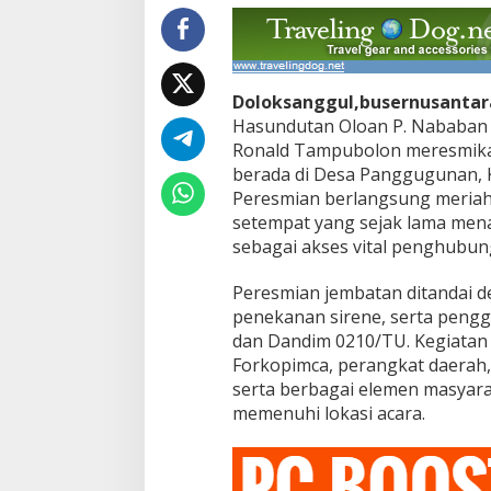
n
J
e
m
b
Doloksanggul,busernusantar
a
Hasundutan Oloan P. Nababan
t
a
Ronald Tampubolon meresmika
n
berada di Desa Panggugunan, K
B
Peresmian berlangsung meriah
a
setempat yang sejak lama mena
i
l
sebagai akses vital penghubun
e
y
Peresmian jembatan ditandai 
A
penekanan sirene, serta peng
e
dan Dandim 0210/TU. Kegiatan i
k
U
Forkopimca, perangkat daerah
r
serta berbagai elemen masyar
a
memenuhi lokasi acara.
m
d
i
K