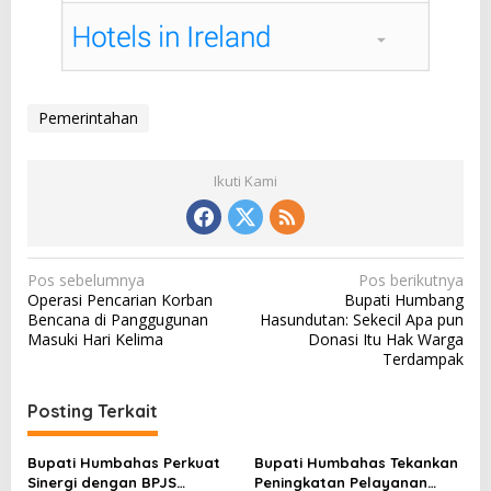
Pemerintahan
Ikuti Kami
N
Pos sebelumnya
Pos berikutnya
Operasi Pencarian Korban
Bupati Humbang
a
Bencana di Panggugunan
Hasundutan: Sekecil Apa pun
v
Masuki Hari Kelima
Donasi Itu Hak Warga
Terdampak
i
g
Posting Terkait
a
s
Bupati Humbahas Perkuat
Bupati Humbahas Tekankan
Sinergi dengan BPJS
Peningkatan Pelayanan