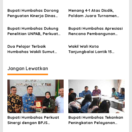
i
Ketenagakerjaan untuk
Publik, ASN PMPTSP Diminta
p
Perluas Perlindungan
Utamakan Profesionalisme
Bupati Humbahas Dorong
Menang 4-1 Atas Disdik,
Pekerja
dan Integritas
o
Penguatan Kinerja Dinas
Poldam Juara Turnamen
Pendidikan demi Wujudkan
Futsal Pemko Cup 2026
s
SDM Berkualitas
Bupati Humbahas Dukung
Bupati Humbahas Apresiasi
Penelitian UNPAB, Perkuat
Rencana Pembangunan
Ketahanan Ekowisata Danau
Rumah Dinas Pendeta HKBP
Toba
Marbun Pollung
Dua Pelajar Terbaik
Wakil Wali Kota
Humbahas Wakili Sumut
Tanjungbalai Lantik 15
sebagai Anggota
Pejabat Administrator dan
Paskibraka 2026
Pengawas Serta 2 Kepala
Puskesmas di Lingkungan
Jangan Lewatkan
Pemko Tanjungbalai
Bupati Humbahas Perkuat
Bupati Humbahas Tekankan
Sinergi dengan BPJS
Peningkatan Pelayanan
Ketenagakerjaan untuk
Publik, ASN PMPTSP Diminta