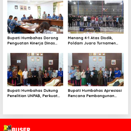
Perluas Perlindungan
Utamakan Profesionalisme
Pekerja
dan Integritas
Bupati Humbahas Dorong
Menang 4-1 Atas Disdik,
Penguatan Kinerja Dinas
Poldam Juara Turnamen
Pendidikan demi Wujudkan
Futsal Pemko Cup 2026
SDM Berkualitas
Bupati Humbahas Dukung
Bupati Humbahas Apresiasi
Penelitian UNPAB, Perkuat
Rencana Pembangunan
Ketahanan Ekowisata Danau
Rumah Dinas Pendeta HKBP
Toba
Marbun Pollung