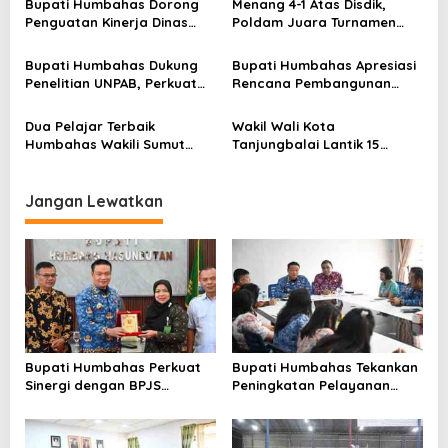
Bupati Humbahas Dorong
Menang 4-1 Atas Disdik,
s
Pekerja
dan Integritas
Penguatan Kinerja Dinas
Poldam Juara Turnamen
Pendidikan demi Wujudkan
Futsal Pemko Cup 2026
SDM Berkualitas
Bupati Humbahas Dukung
Bupati Humbahas Apresiasi
Penelitian UNPAB, Perkuat
Rencana Pembangunan
Ketahanan Ekowisata Danau
Rumah Dinas Pendeta HKBP
Toba
Marbun Pollung
Dua Pelajar Terbaik
Wakil Wali Kota
Humbahas Wakili Sumut
Tanjungbalai Lantik 15
sebagai Anggota
Pejabat Administrator dan
Paskibraka 2026
Pengawas Serta 2 Kepala
Puskesmas di Lingkungan
Jangan Lewatkan
Pemko Tanjungbalai
Bupati Humbahas Perkuat
Bupati Humbahas Tekankan
Sinergi dengan BPJS
Peningkatan Pelayanan
Ketenagakerjaan untuk
Publik, ASN PMPTSP Diminta
Perluas Perlindungan
Utamakan Profesionalisme
Pekerja
dan Integritas