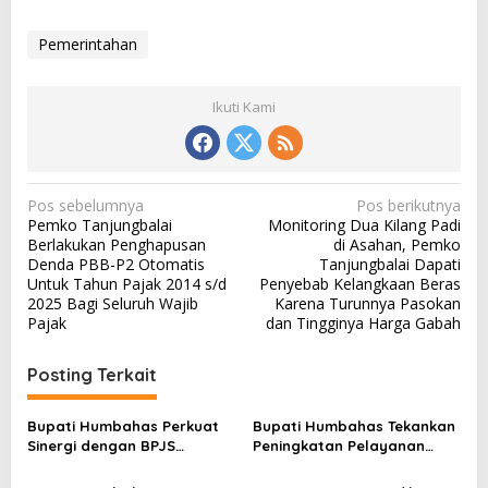
Pemerintahan
Ikuti Kami
N
Pos sebelumnya
Pos berikutnya
Pemko Tanjungbalai
Monitoring Dua Kilang Padi
a
Berlakukan Penghapusan
di Asahan, Pemko
v
Denda PBB-P2 Otomatis
Tanjungbalai Dapati
Untuk Tahun Pajak 2014 s/d
Penyebab Kelangkaan Beras
i
2025 Bagi Seluruh Wajib
Karena Turunnya Pasokan
g
Pajak
dan Tingginya Harga Gabah
a
Posting Terkait
s
i
Bupati Humbahas Perkuat
Bupati Humbahas Tekankan
p
Sinergi dengan BPJS
Peningkatan Pelayanan
Ketenagakerjaan untuk
Publik, ASN PMPTSP Diminta
o
Perluas Perlindungan
Utamakan Profesionalisme