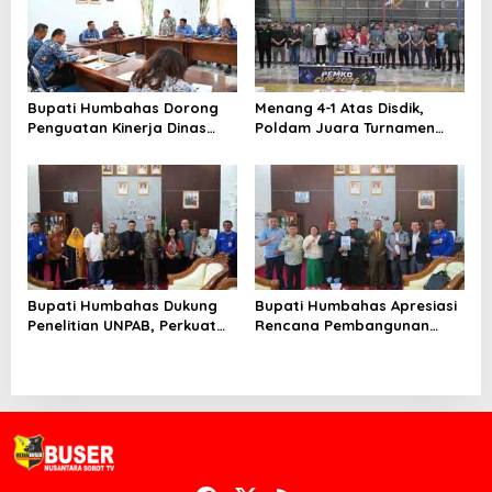
Bupati Humbahas Dorong
Menang 4-1 Atas Disdik,
Penguatan Kinerja Dinas
Poldam Juara Turnamen
Pendidikan demi Wujudkan
Futsal Pemko Cup 2026
SDM Berkualitas
Bupati Humbahas Dukung
Bupati Humbahas Apresiasi
Penelitian UNPAB, Perkuat
Rencana Pembangunan
Ketahanan Ekowisata Danau
Rumah Dinas Pendeta HKBP
Toba
Marbun Pollung