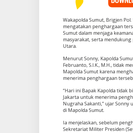
m
a
L
a
Wakapolda Sumut, Brigjen Pol. S
n
mengatakan penghargaan terse
g
Sumut dalam menjaga keamana
s
masyarakat, serta mendukung
u
n
Utara.
g
d
Menurut Sonny, Kapolda Sumut
a
Februanto, S.I.K., M.H., tidak 
r
Mapolda Sumut karena menghad
i
P
menerima penghargaan tersebut
r
e
“Hari ini Bapak Kapolda tidak b
s
Jakarta untuk menerima pengha
i
Nugraha Sakanti,” ujar Sonny 
d
e
di Mapolda Sumut.
n
Ia menjelaskan, sebelum pengha
Sekretariat Militer Presiden (S