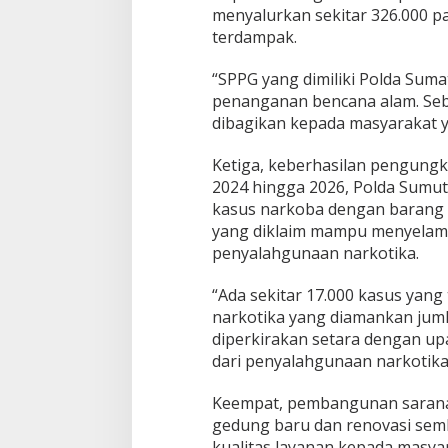
menyalurkan sekitar 326.000 p
terdampak.
“SPPG yang dimiliki Polda Sum
penanganan bencana alam. Seb
dibagikan kepada masyarakat y
Ketiga, keberhasilan pengungka
2024 hingga 2026, Polda Sumut
kasus narkoba dengan barang 
yang diklaim mampu menyelamat
penyalahgunaan narkotika.
“Ada sekitar 17.000 kasus yang 
narkotika yang diamankan jum
diperkirakan setara dengan upa
dari penyalahgunaan narkotika
Keempat, pembangunan sarana
gedung baru dan renovasi sem
kualitas layanan kepada masya