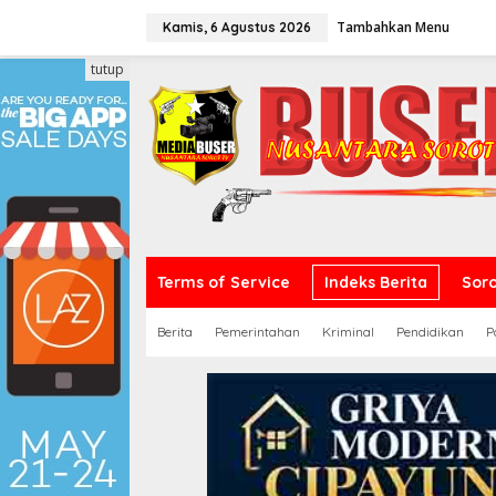
L
Tambahkan Menu
e
Kamis, 6 Agustus 2026
w
a
tutup
t
i
k
e
k
o
n
t
e
n
Terms of Service
Indeks Berita
Sor
Berita
Pemerintahan
Kriminal
Pendidikan
P