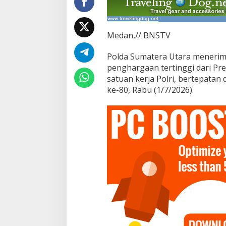
y
a
n
g
Medan,// BNSTV
k
a
Polda Sumatera Utara menerim
r
a
penghargaan tertinggi dari Pr
k
satuan kerja Polri, bertepata
e
ke-80, Rabu (1/7/2026).
-
8
0
,
K
a
p
o
l
d
a
T
e
r
i