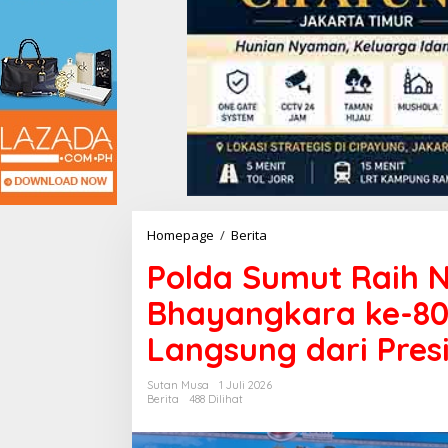
Homepage
/
Berita
P
o
Polda Sumut Raih N
l
d
Bhayangkara ke-80
a
S
Langsung dari Pres
u
m
u
Sutan Musa
1 Juli 2026
t
Berita
488 Dilihat
R
a