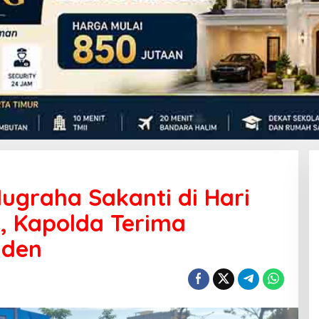
ugraha Sakanti di Hari
, Kapolda Terima
iden