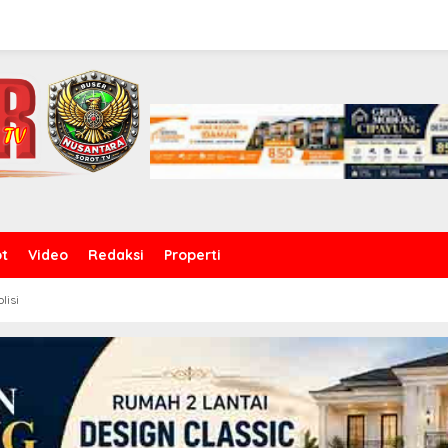
ot
Video
Redaksi
Properti
olisi