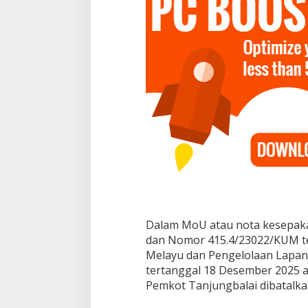
s
y
a
h
Dalam MoU atau nota kesepak
dan Nomor 415.4/23022/KUM t
Melayu dan Pengelolaan Lapang
tertanggal 18 Desember 2025 
Pemkot Tanjungbalai dibatalka