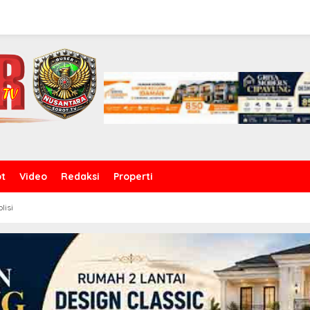
ot
Video
Redaksi
Properti
olisi