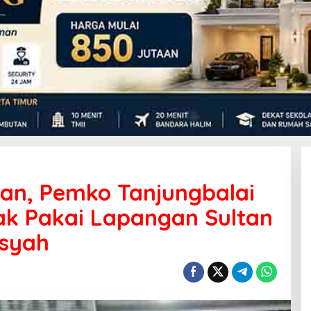
an, Pemko Tanjungbalai
k Pakai Lapangan Sultan
dsyah