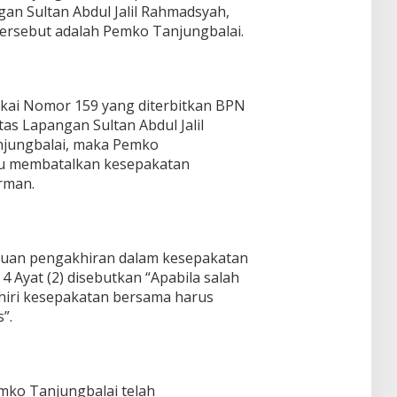
n Sultan Abdul Jalil Rahmadsyah,
ersebut adalah Pemko Tanjungbalai.
Pakai Nomor 159 yang diterbitkan BPN
as Lapangan Sultan Abdul Jalil
jungbalai, maka Pemko
u membatalkan kesepakatan
rman.
ntuan pengakhiran dalam kesepakatan
4 Ayat (2) disebutkan “Apabila salah
iri kesepakatan bersama harus
”.
emko Tanjungbalai telah