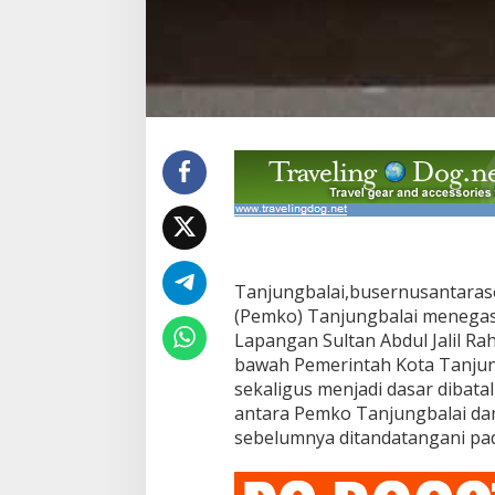
g
a
n
S
u
l
t
a
n
A
b
d
u
l
J
Tanjungbalai,busernusantaras
a
(Pemko) Tanjungbalai menegas
l
Lapangan Sultan Abdul Jalil R
i
bawah Pemerintah Kota Tanjun
l
R
sekaligus menjadi dasar diba
a
antara Pemko Tanjungbalai da
h
sebelumnya ditandatangani pa
m
a
d