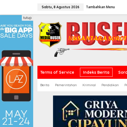
L
Tambahkan Menu
e
Sabtu, 8 Agustus 2026
w
a
tutup
t
i
k
e
k
o
n
t
e
n
Terms of Service
Indeks Berita
Sor
Berita
Pemerintahan
Kriminal
Pendidikan
P