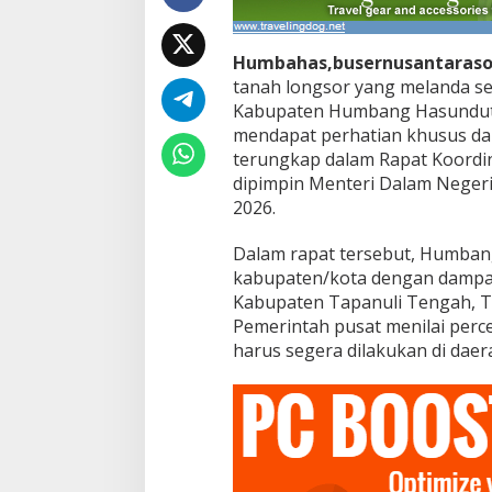
a
s
c
Humbahas,busernusantaraso
a
tanah longsor yang melanda se
b
e
Kabupaten Humbang Hasunduta
n
mendapat perhatian khusus dari
c
terungkap dalam Rapat Koordin
a
dipimpin Menteri Dalam Neger
n
a
2026.
B
a
Dalam rapat tersebut, Humban
n
kabupaten/kota dengan dampa
j
Kabupaten Tapanuli Tengah, Ta
i
r
Pemerintah pusat menilai per
d
harus segera dilakukan di dae
a
n
L
o
n
g
s