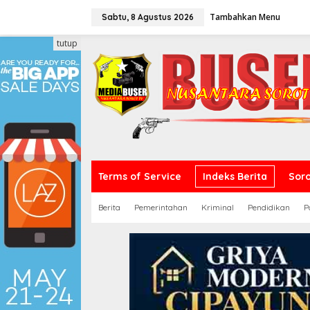
L
Tambahkan Menu
e
Sabtu, 8 Agustus 2026
w
a
tutup
t
i
k
e
k
o
n
t
e
n
Terms of Service
Indeks Berita
Sor
Berita
Pemerintahan
Kriminal
Pendidikan
P