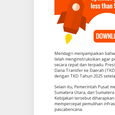
o
r
Mendagri menyampaikan bahwa
telah menginstruksikan agar 
secara cepat dan terpadu. Pre
Dana Transfer ke Daerah (TKD
dengan TKD Tahun 2025 setelah
Selain itu, Pemerintah Pusat m
Sumatera Utara, dan Sumatera
Kebijakan tersebut diharapka
mempercepat pemulihan infras
pascabencana.