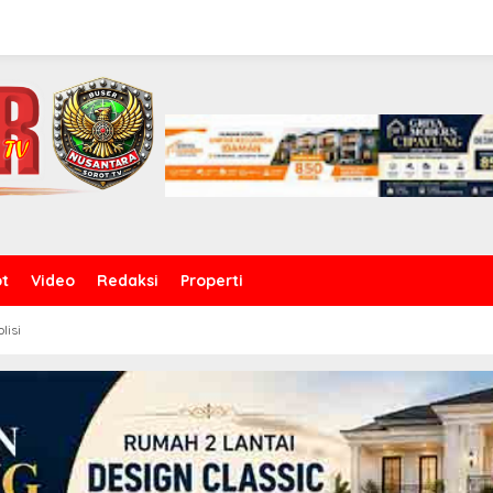
ot
Video
Redaksi
Properti
olisi