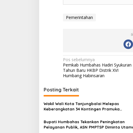
Pemerintahan
I
N
Pos sebelumnya
Pemkab Humbahas Hadiri Syukuran
a
Tahun Baru HKBP Distrik XVI
v
Humbang Habinsaran
i
Posting Terkait
g
a
Wakil Wali Kota Tanjungbalai Melepas
s
Keberangkatan 34 Kontingen Pramuka
Tanjungbalai Ikuti Jamnas XII di Cibubur
i
Bupati Humbahas Tekankan Peningkatan
p
Pelayanan Publik, ASN PMPTSP Diminta Utam
Profesionalisme dan Integritas