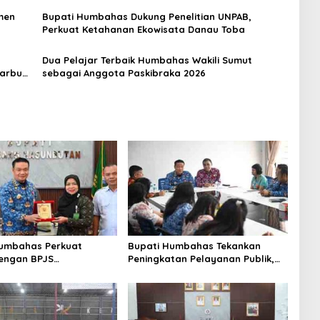
amen
Bupati Humbahas Dukung Penelitian UNPAB,
Perkuat Ketahanan Ekowisata Danau Toba
Dua Pelajar Terbaik Humbahas Wakili Sumut
arbun
sebagai Anggota Paskibraka 2026
Humbahas Perkuat
Bupati Humbahas Tekankan
dengan BPJS
Peningkatan Pelayanan Publik,
kerjaan untuk Perluas
ASN PMPTSP Diminta Utamakan
ngan Pekerja
Profesionalisme dan Integritas