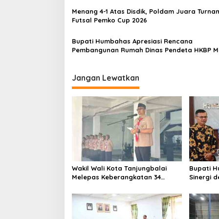
o
Menang 4-1 Atas Disdik, Poldam Juara Turn
s
Futsal Pemko Cup 2026
Bupati Humbahas Apresiasi Rencana
Pembangunan Rumah Dinas Pendeta HKBP M
Pollung
Jangan Lewatkan
Wakil Wali Kota Tanjungbalai
Bupati 
Melepas Keberangkatan 34
Sinergi 
Kontingen Pramuka Tanjungbalai
Ketenaga
Ikuti Jamnas XII di Cibubur
Perlindu